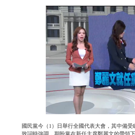
白海豚逼近.
Loaded
:
Unmute
16.74%
國民黨今（1）日舉行全國代表大會，其中備受
致詞時強調，期盼黨在新任主席鄭麗文的帶領