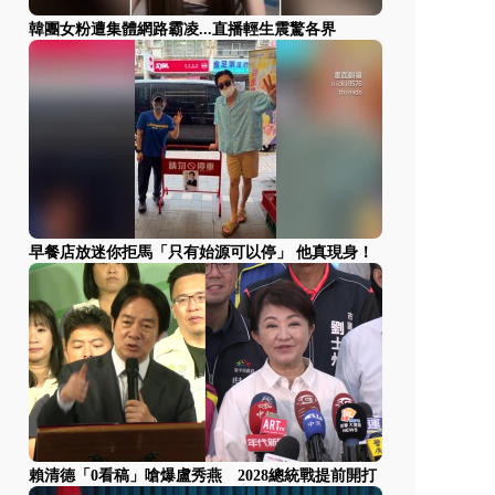
韓團女粉遭集體網路霸凌...直播輕生震驚各界
早餐店放迷你拒馬「只有始源可以停」 他真現身！
賴清德「0看稿」嗆爆盧秀燕 2028總統戰提前開打