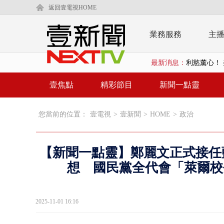
返回壹電視HOME
業務服務
主
最新消息：
利慾薰心！ 
早餐店放迷你
壹焦點
精彩節目
新聞一點靈
賴清德「0看
您當前的位置：
壹電視
>
壹新聞
>
HOME
>
政治
EZ WAY
救生員大武崙
【新聞一點靈】鄭麗文正式接任
狠詐慈濟「1
想 國民黨全代會「萊爾校
漢光42號
2025-11-01 16:16
暗網買500
貨車鬼切釀