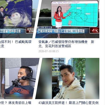
擋不到！ 巴威颱風環流
壹氣象／巴威發陸警仍有增強機會 新
注意
北、宜花列首波警戒區
2026-07-10 08:15
世？ 蔣友青節目上曝：
43歲演員王凱猝逝！ 鄰居上門關心驚見倒