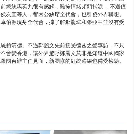
前總統馬英九很有感觸，難掩情緒頻頻拭淚 ，不過值
長侯友宜等人，都因公缺席全代會，也引發外界聯想。
和卓伯源現身全代會，據了解郝龍斌和張亞中並沒有受
總統賴清德。不過鄭麗文先前接受德國之聲專訪，不只
灣不會變香港，讓外界驚呼鄭麗文莫非是知道中國國家
也跟國台辦主任見面，新團隊的紅統路線也備受檢驗。