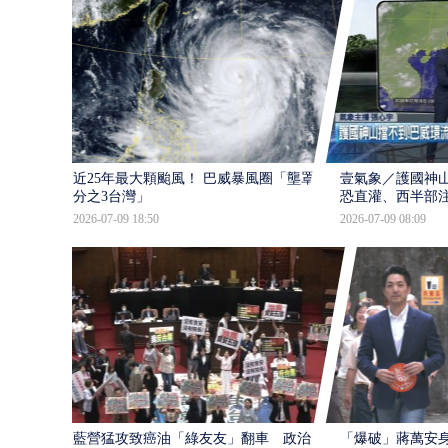
近25年最大顆颱風！ 巴威暴風圈「壟罩4
壹氣象／護國神山
分之3台灣」
恐直灌、西半部
2026-07-09 18:50
2026-07-09 08:09
藍營猛攻致癌油「綠友友」翻車 政治獻
「爆破」蔣萬安身