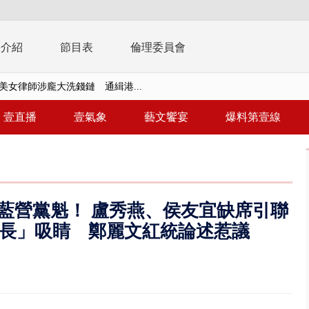
播介紹
節目表
倫理委員會
美女律師涉龐大洗錢鏈 通緝港...
拒馬「只有始源可以停」 他真...
壹直播
壹氣象
藝文饗宴
爆料第壹線
稿」嗆爆盧秀燕 2028總統戰提...
個資爭議 連戰媳婦轟財政部不負責任
戲水失蹤！ 搜救艇翻覆4警消落...
藍營黨魁！ 盧秀燕、侯友宜缺席引聯
0.8億」 名律師聯手掮客騙買「B...
長」吸睛 鄭麗文紅統論述惹議
演習第二日 防護關鍵基礎設施
0萬筆個資！ 網軍洩密中共遭起訴...
禍 砂石車為閃避悚撞4車釀3傷