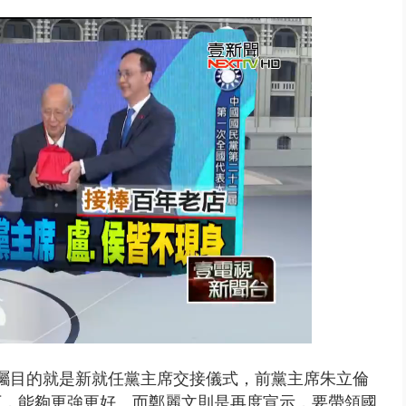
..北市「颱風整備假」？ 蔣萬安...
矚目的就是新就任黨主席交接儀式，前黨主席朱立倫
下，能夠更強更好。而鄭麗文則是再度宣示，要帶領國