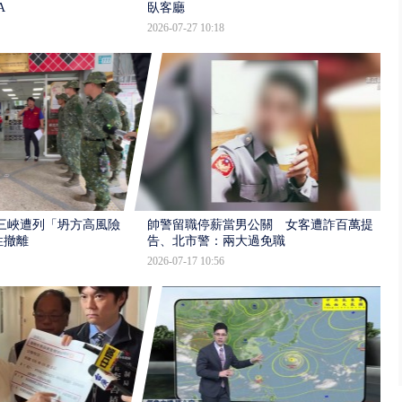
A
臥客廳
2026-07-27 10:18
三峽遭列「坍方高風險」
帥警留職停薪當男公關 女客遭詐百萬提
性撤離
告、北市警：兩大過免職
2026-07-17 10:56