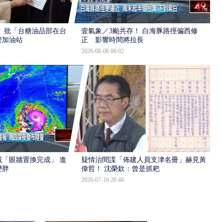
 批「台糖油品部在台
壹氣象／3颱共存！ 白海豚路徑偏西修
管加油站
正 影響時間將拉長
2026-08-06 08:02
「眼牆置換完成」 進入
疑情治間諜「佈建人員支津名冊」赫見黃
變胖
偉哲！ 沈榮欽：曾是抓耙
2026-07-16 20:48