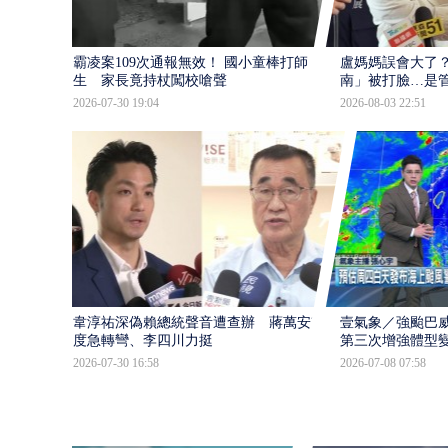
霸凌案109次通報無效！ 國小童棒打師
盧媽媽誤會大了？
生 家長竟持杖闖校嗆聲
南」被打臉…是
2026-07-30 19:04
2026-08-03 22:51
韋淳祐深偽賴總統聲音遭查辦 蔣萬安態
壹氣象／強颱巴威
度急轉彎、李四川力挺
第三次增強體型
2026-07-30 16:58
2026-07-08 07:58