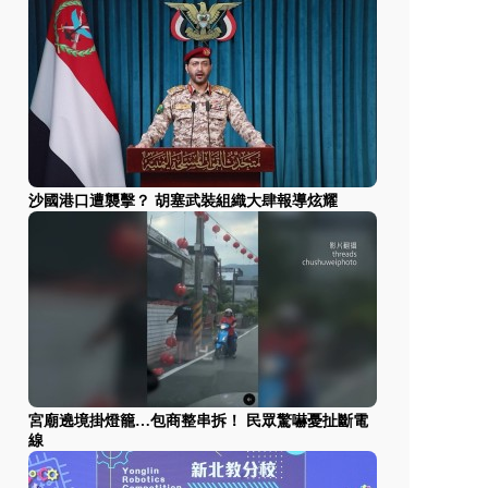
沙國港口遭襲擊？ 胡塞武裝組織大肆報導炫耀
宮廟遶境掛燈籠…包商整串拆！ 民眾驚嚇憂扯斷電
線