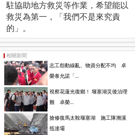
駐協助地方救災等作業，希望能以
救災為第一，「我們不是來究責
的」。
相關新聞
志工怨動線亂、物資分配不均 卓
榮泰允諾「...
視察花蓮光復鄉！ 堰塞湖災後治理
難 卓榮...
搶修復馬太鞍堰塞湖 施工隊溯溪
抵達壩