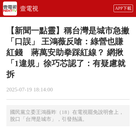
壹電視
APP下載
【新聞一點靈】稱台灣是城市急撇
「口誤」 王鴻薇反嗆：綠營也賺
紅錢 蔣萬安助拳踩紅線？ 網揪
「1違規」徐巧芯認了：有疑慮就
拆
2025-07-19 18:14:00
國民黨立委王鴻薇昨（18）在電視罷免說明會上，
脫口「台灣是城市」，引發熱議。