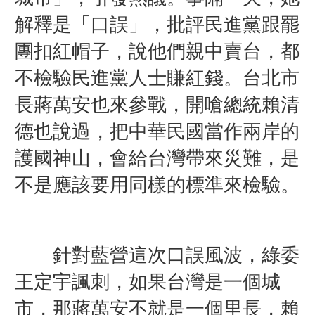
解釋是「口誤」，批評民進黨跟罷
團扣紅帽子，說他們親中賣台，都
不檢驗民進黨人士賺紅錢。
台北市
長
蔣萬安也來參戰，開嗆總統
賴清
德也說過，把中華民國當作兩岸的
護國神山，會給台灣帶來災難，是
不是應該要用同樣的標準來檢驗。
針對藍營這次口誤風波，綠委
王定宇諷刺，如果台灣是一個城
市，那蔣萬安不就是一個里長，賴