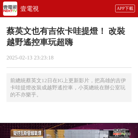
壹電視
APP下載
蔡英文也有吉依卡哇提燈！ 改裝
越野遙控車玩超嗨
2025-02-13 23:23:18
前總統蔡英文12日在IG上更新影片，把高雄的吉伊
卡哇提燈改裝成越野遙控車，小英總統在辦公室玩
的不亦樂乎。