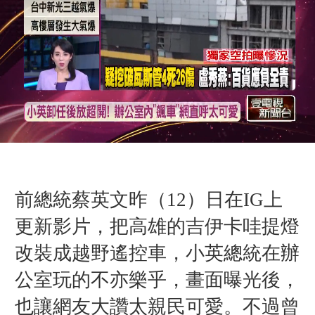
前總統蔡英文昨（12）日在IG上
更新影片，把高雄的吉伊卡哇提燈
改裝成越野遙控車，小英總統在辦
公室玩的不亦樂乎，畫面曝光後，
也讓網友大讚太親民可愛。不過曾