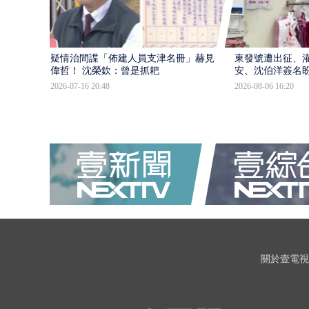
疑情治間諜「佈建人員支津名冊」赫見黃
東發號遭出征、
偉哲！ 沈榮欽：曾是抓耙
安、沈伯洋簽名
2026-07-16 20:48
2026-08-06 16:20
關於壹電視