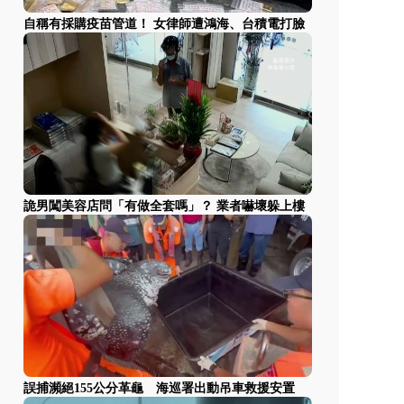
自稱有採購疫苗管道！ 女律師遭鴻海、台積電打臉
詭男闖美容店問「有做全套嗎」？ 業者嚇壞躲上樓
誤捕瀕絕155公分革龜 海巡署出動吊車救援安置