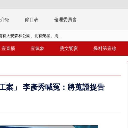
播介紹
節目表
倫理委員會
子撞車拒檢「油門一催」警察狂...
天 海軍近岸防禦演練 賴總統...
壹直播
壹氣象
藝文饗宴
爆料第壹線
濟疫苗轟中央 謝金河：顛倒黑白...
復原神速 拄拐杖後竟能蹦蹦跳跳
兩度實彈演練！ 中國藉颱風侵台...
工案」 李彥秀喊冤：將蒐證提告
流發威！ 陽明山遊客雨傘「被...
「台灣不是國家」轟綠街頭混混？...
未來帳戶」三讀 行政院：編預算...
】慈濟遭詐10.6億未提告 網友...