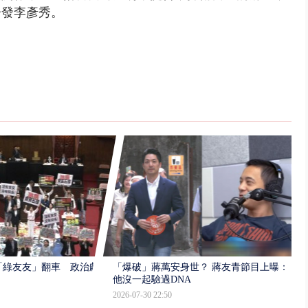
告發李彥秀。
「綠友友」翻車 政治獻
「爆破」蔣萬安身世？ 蔣友青節目上曝：
他沒一起驗過DNA
2026-07-30 22:50