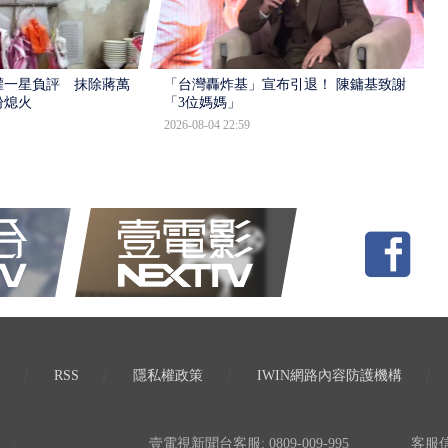
灌一星負評 抹除蔣萬
「台灣轟炸基」宣布引退！ 陳鏞基致謝
盼熄火
「3位媽媽」
2026-08-04 22:59
RSS
隱私權政策
IWIN網路內容防護機構
壹電視新聞台客服: 0809-009-995
客服信箱: