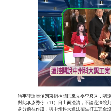
蔣萬安提「
Loaded
:
Unmute
31.66%
時事評論員溫朗東指控國民黨立委李彥秀，關
對此李彥秀今（11）日出面澄清，不論是法院
身分前往作證，與中州科大違法招生打工完全