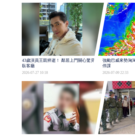
43歲演員王凱猝逝！ 鄰居上門關心驚見倒
強颱巴威來勢洶洶
臥客廳
停課
2026-07-27 10:18
2026-07-09 22:33