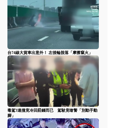
台74線大貨車出意外！ 左後輪脫落「摩擦竄火」
毒駕3連撞竟冷回罰錢而已 駕駛竟嗆警「別動手動
腳」