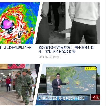
 北北基桃10日全停班
霸凌案109次通報無效！ 國小童棒打師
生 家長竟持杖闖校嗆聲
2026-07-30 19:04