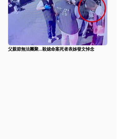
父親節無法團聚...殺媳命案死者表姊發文悼念