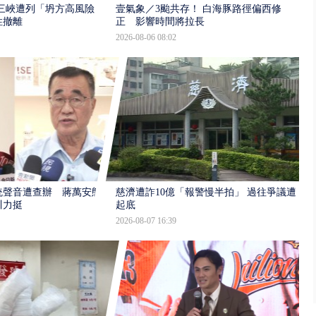
三峽遭列「坍方高風險」
壹氣象／3颱共存！ 白海豚路徑偏西修
性撤離
正 影響時間將拉長
2026-08-06 08:02
統聲音遭查辦 蔣萬安態
慈濟遭詐10億「報警慢半拍」 過往爭議遭
川力挺
起底
2026-08-07 16:39