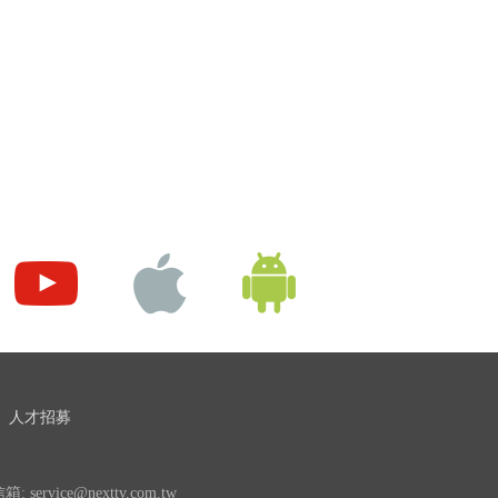
人才招募
 service@nexttv.com.tw