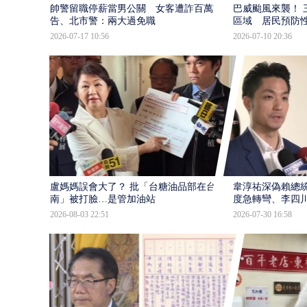
帥警留職停薪當男公關 女客遭詐百萬提
巴威颱風來襲！ 
告、北市警：兩大過免職
區域 居民預防
2026-07-17 10:56
2026-07-10 20:36
盧媽媽誤會大了？ 批「台糖油品部在台
韋淳祐深偽賴總
南」被打臉…是管加油站
度急轉彎、李四
2026-08-03 22:51
2026-07-30 16:58