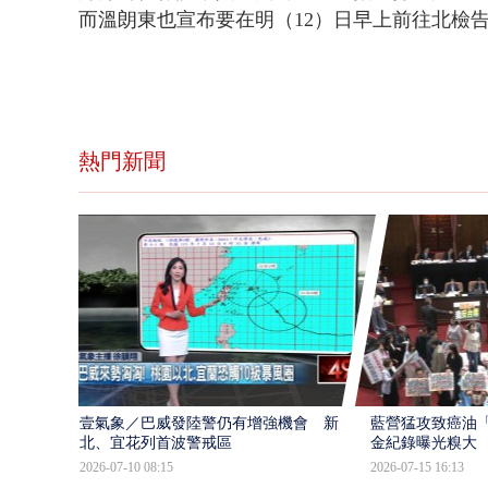
而溫朗東也宣布要在明（12）日早上前往北檢
熱門新聞
壹氣象／巴威發陸警仍有增強機會 新
藍營猛攻致癌油
北、宜花列首波警戒區
金紀錄曝光糗大
2026-07-10 08:15
2026-07-15 16:13