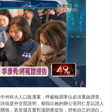
南有大安森林公園、北有榮星」周...
說中州科大人口販運案，呼籲檢調單位必須重啟調查。
判決或是外交部說明，都指出她的辦公室同仁是以證人
沒關係，甚至揚言要對溫朗東
提告，捍衛自己的清白，