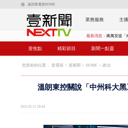
返回壹電視HOME
業務服務
主
最新消息：
又毒駕！ 男
漢光演習第4
壹焦點
精彩節目
新聞一點靈
蔣萬安為慈
您當前的位置：
壹電視
>
壹新聞
>
HOME
>
政治
柯文哲腳傷
金防部8小時
溫朗東控關說「中州科大黑
白海豚外圍環
鄭麗文驚語
2025-02-11 20:44
在野黨推「
【新聞一點靈