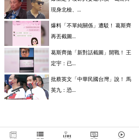
現身北檢、...
爆料「不單純關係」遭駁！ 葛斯齊
再丟截圖...
葛斯齊拋「新對話截圖」開戰！ 王
定宇：已...
批蔡英文「中華民國台灣」說！ 馬
英九：恐...