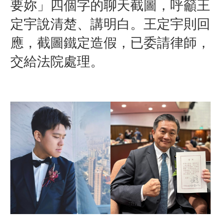
要妳」四個字的聊天截圖，呼籲王
定宇說清楚、講明白。王定宇則回
應，截圖鐵定造假，已委請律師，
交給法院處理。