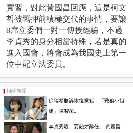
實習，對此黃國昌回應，這是柯文
哲被羈押前積極交代的事情，要讓
8席立委們一對一傳授經驗，不過
李貞秀的身分相當特殊，若是真的
進入國會，將會成為我國史上第一
位中配立法委員。
相關新聞
徐瑞希勝訴恢復黨籍 「戰狼小姐
姐」陳智菡...
李貞秀駁「要錢才辭任」 黃國昌：