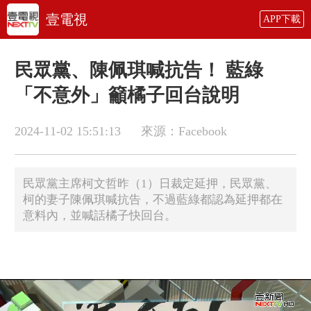
壹電視
APP下載
民眾黨、陳佩琪喊抗告！ 藍綠
「不意外」籲橘子回台說明
2024-11-02 15:51:13
來源：Facebook
民眾黨主席柯文哲昨（1）日裁定延押，民眾黨、
柯的妻子陳佩琪喊抗告，不過藍綠都認為延押都在
意料內，並喊話橘子快回台。