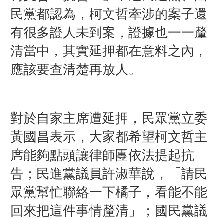
民黨都認為，柯文哲牽涉的案子還
有很多證人未到案，證據也一一釐
清當中，其實延押都在意料之內，
應該要查清楚再放人。
對於自家主席遭延押，民眾黨立委
黃國昌表示，大家都希望柯文哲主
席能夠點頭讓律師團依法提起抗
告；民進黨議員許淑華說，「請民
眾黨幫忙聯絡一下橘子，看能不能
回來把這件事情釐清」；國民黨議