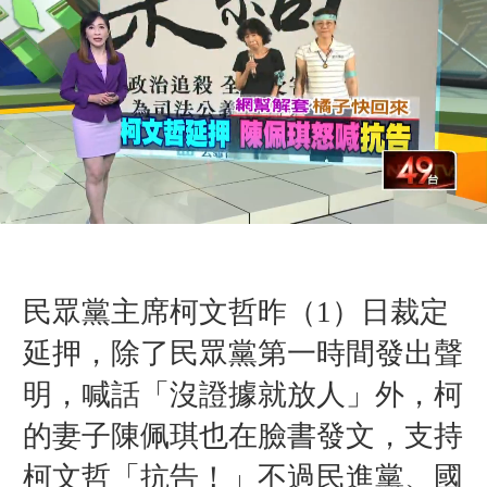
民眾黨主席柯文哲昨（1）日裁定
延押，除了民眾黨第一時間發出聲
明，喊話「沒證據就放人」外，柯
的妻子陳佩琪也在臉書發文，支持
柯文哲「抗告！」不過民進黨、國