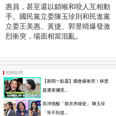
惠員，甚至還以鎖喉和咬人互相動
手。國民黨立委陳玉珍則和民進黨
立委
王美惠、黃捷、郭昱晴爆發激
烈衝突，場面相當混亂。
相關新聞
【新聞一點靈】國會爆衝突！林楚
茵遭掌摑受...
吳沛憶酸「脫衣求碰瓷」 陳玉珍
「等不到道...