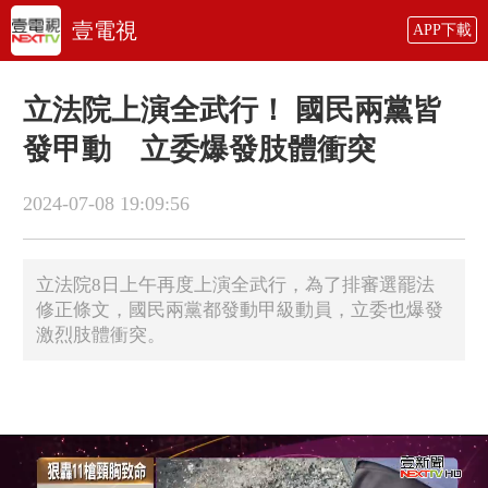
壹電視
APP下載
立法院上演全武行！ 國民兩黨皆
發甲動 立委爆發肢體衝突
2024-07-08 19:09:56
立法院8日上午再度上演全武行，為了排審選罷法
修正條文，國民兩黨都發動甲級動員，立委也爆發
激烈肢體衝突。