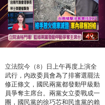
立法院今（8）日上午再度上演全
武行，內政委員會為了排審選罷法
修正條文，國民兩黨都發動甲級動
員爭奪主席台。兩黨女立委戰成一
團，國民黨的徐巧芯和民進黨的賴