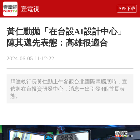
壹電視
APP下載
黃仁勳拋「在台設AI設計中心」
陳其邁先表態：高雄很適合
2024-06-05 11:12:22
輝達執行長黃仁勳上午參觀台北國際電腦展時，宣
佈將在台投資研發中心，消息一出引發4個首長表
態。