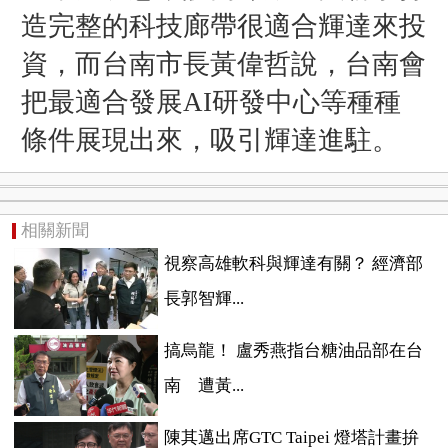
造完整的科技廊帶很適合輝達來投
資，而台南市長黃偉哲說，台南會
把最適合發展AI研發中心等種種
條件展現出來，吸引輝達進駐。
相關新聞
視察高雄軟科與輝達有關？ 經濟部
長郭智輝...
搞烏龍！ 盧秀燕指台糖油品部在台
南 遭黃...
陳其邁出席GTC Taipei 燈塔計畫拚