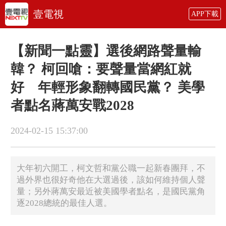
壹電視
APP下載
【新聞一點靈】選後網路聲量輸
韓？ 柯回嗆：要聲量當網紅就
好 年輕形象翻轉國民黨？ 美學
者點名蔣萬安戰2028
2024-02-15 15:37:00
大年初六開工，柯文哲和黨公職一起新春團拜，不
過外界也很好奇他在大選過後，該如何維持個人聲
量；另外蔣萬安最近被美國學者點名，是國民黨角
逐2028總統的最佳人選。