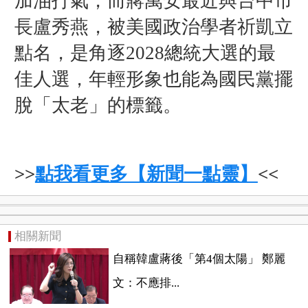
加油打氣，而蔣萬安最近與台中市
長盧秀燕，被美國政治學者祈凱立
點名，是角逐2028總統大選的最
佳人選，年輕形象也能為國民黨擺
脫「太老」的標籤。
>>
點我看更多【新聞一點靈】
<<
相關新聞
自稱韓盧蔣後「第4個太陽」 鄭麗
文：不應排...