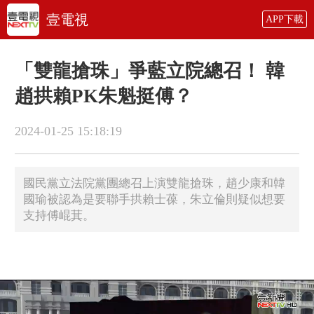
壹電視
APP下載
「雙龍搶珠」爭藍立院總召！ 韓
趙拱賴PK朱魁挺傅？
2024-01-25 15:18:19
國民黨立法院黨團總召上演雙龍搶珠，趙少康和韓
國瑜被認為是要聯手拱賴士葆，朱立倫則疑似想要
支持傅崐萁。