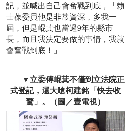
記，並喊出自己會奮戰到底，「
賴
士葆委員他是非常資深，多我一
屆，但是崐萁也當過9年的縣市
長，而且我決定要做的事情，我就
會奮戰到底！
」
▼
立委
傅崐萁不僅
到立法院正
式登記，還大嗆
柯建銘「快去收
驚」。
（圖／壹電視）