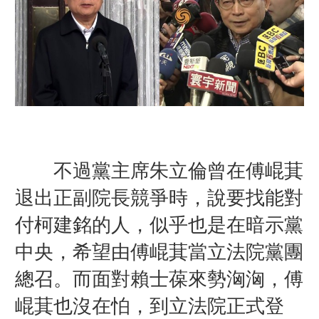
不過黨主席朱立倫曾在傅崐萁
退出正副院長競爭時，說要找能對
付柯建銘的人，似乎也是在暗示黨
中央，希望由傅崐萁當立法院黨團
總召。
而
面對賴士葆來勢洶洶，傅
崐萁也沒在怕，到立法院正式登