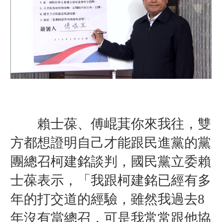
賴士葆、傅崐萁你來我往，雙
方都想證明自己才能跟民進黨的黨
團總召柯建銘談判，
國民黨立委
賴
士葆表示，「
我跟柯建銘已經有多
年的打交道的經驗，雖然我過去8
年沒有當總召，可是我常常跟他協