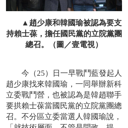
▲
趙少康和
韓國瑜被認為要支
持
賴士葆，擔任
國民黨的立院黨團
總召。
（圖／壹電視）
今（25）日
一早戰鬥藍發起人
趙少康找來韓國瑜，一同舉辦新科
立委戰鬥營，也被認為是韓趙聯手
要拱賴士葆當國民黨的立院黨團總
召。不分區立委當選人
韓國瑜說，
「就技術層面，不管是問政、提