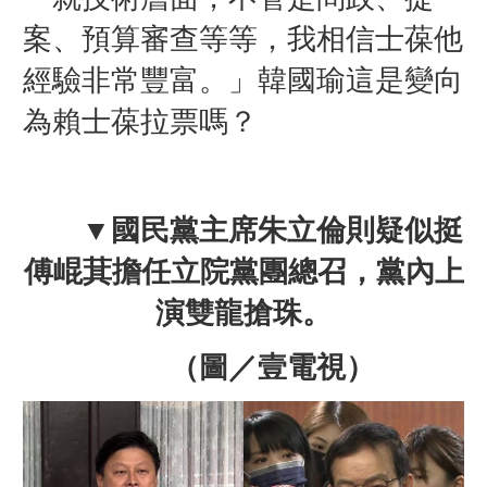
案、預算審查等等，我相信士葆他
經驗非常豐富。」
韓國瑜這是變向
為賴士葆拉票嗎？
▼國民
黨主席朱立倫則疑似挺
傅崐萁擔任立院
黨團總召
，黨內
上
演
雙龍搶珠。
（圖／壹電視）