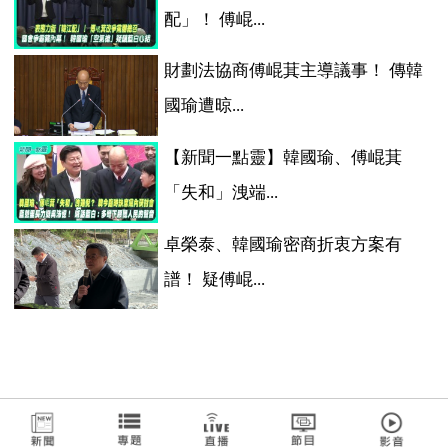
配」！ 傅崐...
財劃法協商傅崐萁主導議事！ 傳韓
國瑜遭晾...
【新聞一點靈】韓國瑜、傅崐萁
「失和」洩端...
卓榮泰、韓國瑜密商折衷方案有
譜！ 疑傅崐...