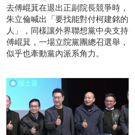
去傅崐萁在退出正副院長競爭時，
朱立倫喊出「要找能對付柯建銘的
人」，同樣讓外界聯想黨中央支持
傅崐萁，一場立院黨團總召選舉，
似乎也牽動黨內派系角力。