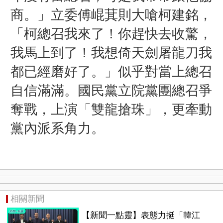
商。
」立委
傅崐萁則
大嗆柯建銘，
「
柯總召我來了！你趕快去收驚，
我馬上到了！我想倚天劍屠龍刀我
都已經磨好了。
」似乎
對當上總召
自信滿滿。
國民黨立院黨團總召爭
奪戰，上演「雙龍搶珠」，更牽動
黨內派系角力。
相關新聞
【新聞一點靈】表態力挺「韓江