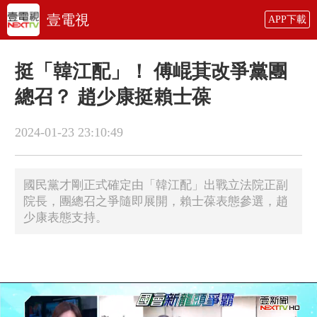
壹電視
APP下載
挺「韓江配」！ 傅崐萁改爭黨團
總召？ 趙少康挺賴士葆
2024-01-23 23:10:49
國民黨才剛正式確定由「韓江配」出戰立法院正副
院長，團總召之爭隨即展開，賴士葆表態參選，趙
少康表態支持。