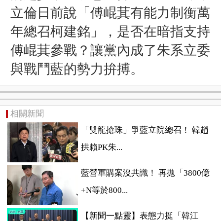
立倫日前說「傅崐萁有能力制衡萬
年總召柯建銘」，是否在暗指支持
傅崐萁參戰？讓黨內成了朱系立委
與戰鬥藍的勢力拚搏。
相關新聞
「雙龍搶珠」爭藍立院總召！ 韓趙
拱賴PK朱...
藍營軍購案沒共識！ 再拋「3800億
+N等於800...
【新聞一點靈】表態力挺「韓江