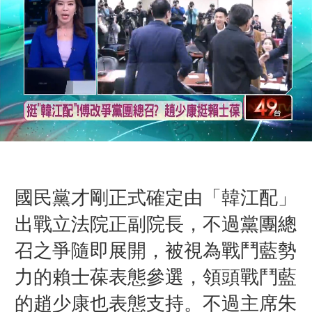
國民黨才剛正式確定由「韓江配」
出戰立法院正副院長，不過黨團總
召之爭隨即展開，被視為戰鬥藍勢
力的賴士葆表態參選，領頭戰鬥藍
的趙少康也表態支持。不過主席朱