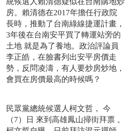
統候選人賴清德
疑似
在
台南購地炒
房。賴清德在2017年擔任行政院
長時，推動了台南綠線捷運計畫，
3年後在台南安平買了轉運站旁的
土地 就是為了養地。政治評論員
李正皓，在臉書列出安平房價走
勢，反問凌濤，有人要炒房炒地，
會買在房價最高的時候嗎？
民眾黨總統候選人柯文哲， 今
（7）日 來到高雄鳳山掃街拜票 。
柯文哲自曝，日前拜訪混元禪師，