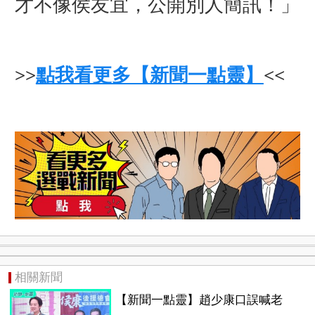
才不像侯友宜，公開別人簡訊！」
>>
點我看更多【新聞一點靈】
<<
相關新聞
【新聞一點靈】趙少康口誤喊老