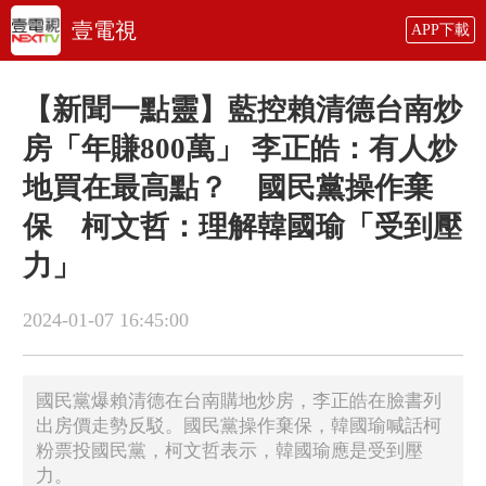
壹電視
APP下載
【新聞一點靈】藍控賴清德台南炒
房「年賺800萬」 李正皓：有人炒
地買在最高點？ 國民黨操作棄
保 柯文哲：理解韓國瑜「受到壓
力」
2024-01-07 16:45:00
國民黨爆賴清德在台南購地炒房，李正皓在臉書列
出房價走勢反駁。國民黨操作棄保，韓國瑜喊話柯
粉票投國民黨，柯文哲表示，韓國瑜應是受到壓
力。