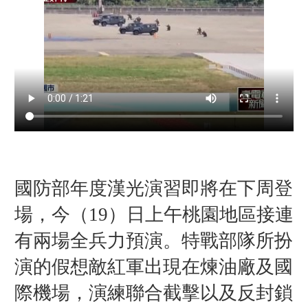
國防部年度漢光演習即將在下周登
場，今（19）日上午桃園地區接連
有兩場全兵力預演。特戰部隊所扮
演的假想敵紅軍出現在煉油廠及國
際機場，演練聯合截擊以及反封鎖