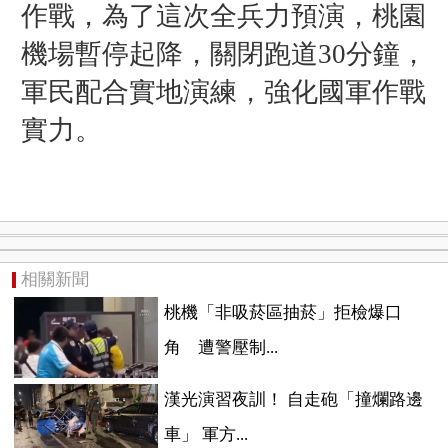
作戰，為了這次全兵力預演，桃園
機場暫停起降，關閉跑道30分鐘
，
軍民配合實地演練，強化國軍作戰
實力。
相關新聞
桃機「非吸菸區抽菸」拒檢爆口
角 遭警壓制...
漢光演習夜訓！ 自走砲「撞爛路邊
車」 軍方...