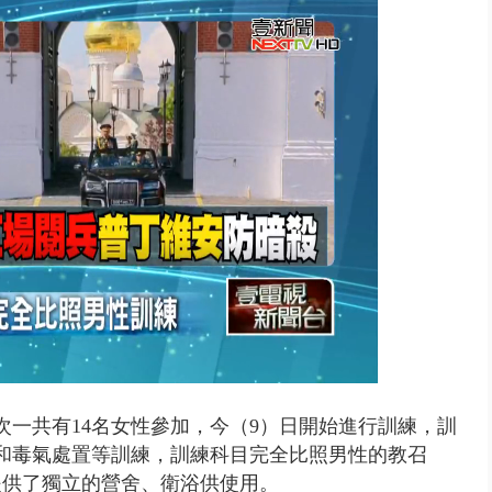
10億！ 豪宅藏「9千萬鈔票磚、...
次一共有14名女性參加，今（9）日開始進行訓練，訓
和毒氣處置等訓練，訓練科目完全比照男性的教召
提供了獨立的營舍、衛浴供使用。