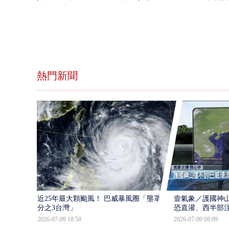
熱門新聞
近25年最大顆颱風！ 巴威暴風圈「壟罩4
壹氣象／護國神山
分之3台灣」
恐直灌、西半部
2026-07-09 18:50
2026-07-09 08:09