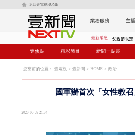
返回壹電視HOME
業務服務
主
最新消息：
父親節限定！
白海豚海警！
壹焦點
精彩節目
新聞一點靈
沖繩機場航班
您當前的位置：
壹電視
>
壹新聞
>
HOME
>
政治
泰國傳嚴重校
中聯毒油20
國軍辦首次「女性教召
BP出道10周
「吉伊卡哇
2023-05-09 21:34
「疫苗採購」
LaLapor