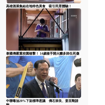
高雄酒展集結在地特色美食 吸引民眾體驗！
泰國傳嚴重校園槍擊！ 14歲槍手開火釀多師生死傷
中聯毒油20%下架標準惹議 傳石崇良、姜至剛請