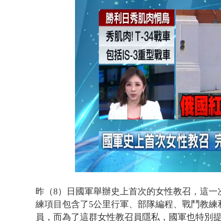
名律狠詐慈濟
Loaded
:
Unmute
46.76%
昨（8）日國軍舉辦史上首次的女性教召，這一
練項目包含了5公里行軍、部隊編程、戰鬥教練
員，而為了這群女性教召員隱私，國軍也特別