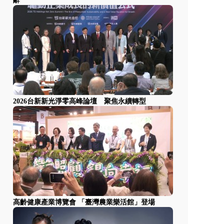
辭
2026台新新光淨零高峰論壇 聚焦永續轉型
高齡健康產業博覽會 「臺灣農業樂活館」登場