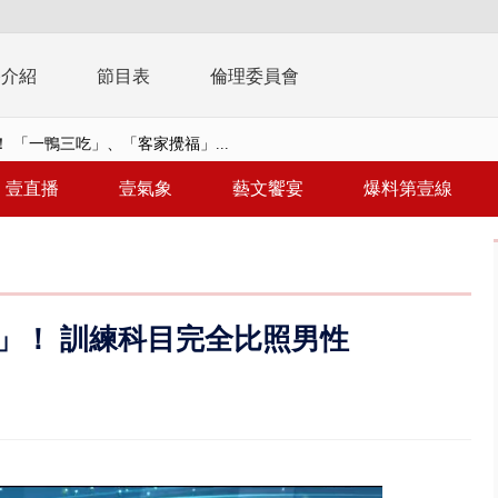
播介紹
節目表
倫理委員會
 「一鴨三吃」、「客家攪福」...
 雨彈將炸台中以北 不排除明...
壹直播
壹氣象
藝文饗宴
爆料第壹線
取消！ 滯留旅客「拚手速」搶...
園槍擊！ 14歲槍手開火釀多師...
%下架標準惹議 傳石崇良、姜至...
」！ 訓練科目完全比照男性
年！ 8／8見面會限40粉絲 YG大...
」劇場版超人氣限量特典 粉絲排...
大逆轉！ 證實慈濟買BNT遭詐10...
t天花板崩落「鷹架倒塌」砸傷嬤 客...