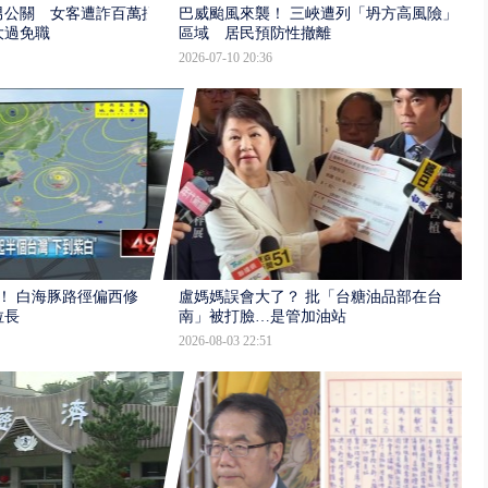
男公關 女客遭詐百萬提
巴威颱風來襲！ 三峽遭列「坍方高風險」
大過免職
區域 居民預防性撤離
2026-07-10 20:36
！ 白海豚路徑偏西修
盧媽媽誤會大了？ 批「台糖油品部在台
拉長
南」被打臉…是管加油站
2026-08-03 22:51