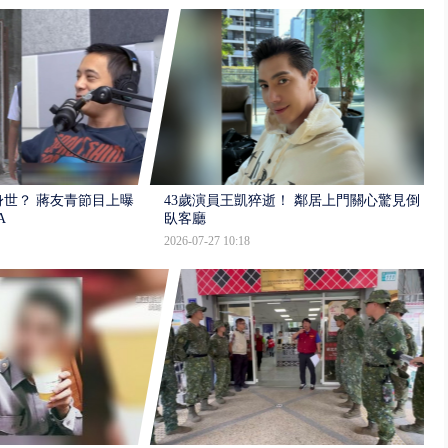
世？ 蔣友青節目上曝：
43歲演員王凱猝逝！ 鄰居上門關心驚見倒
A
臥客廳
2026-07-27 10:18