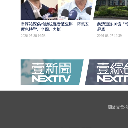
韋淳祐深偽賴總統聲音遭查辦 蔣萬安態
慈濟遭詐10億「
度急轉彎、李四川力挺
起底
2026-07-30 16:58
2026-08-07 16:39
關於壹電視