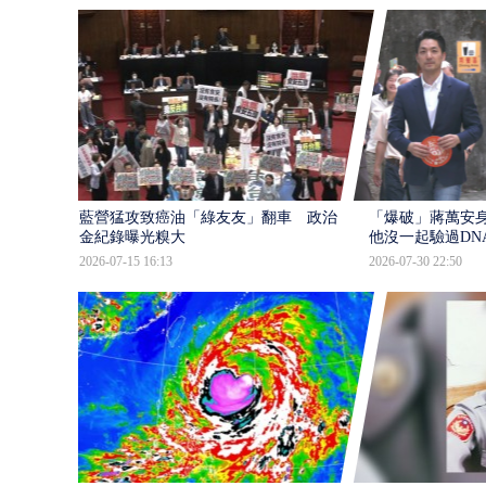
藍營猛攻致癌油「綠友友」翻車 政治獻
「爆破」蔣萬安身
金紀錄曝光糗大
他沒一起驗過DN
2026-07-15 16:13
2026-07-30 22:50