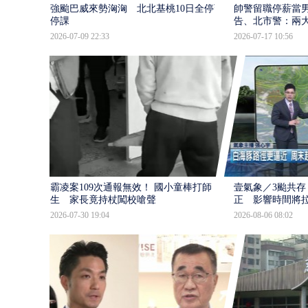
強颱巴威來勢洶洶 北北基桃10日全停班
帥警留職停薪當
停課
告、北市警：兩
2026-07-09 22:33
2026-07-17 10:56
霸凌案109次通報無效！ 國小童棒打師
壹氣象／3颱共存
生 家長竟持杖闖校嗆聲
正 影響時間將
2026-07-30 19:04
2026-08-06 08:02