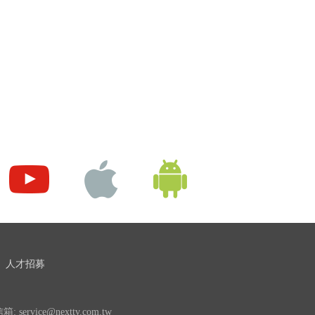
人才招募
 service@nexttv.com.tw