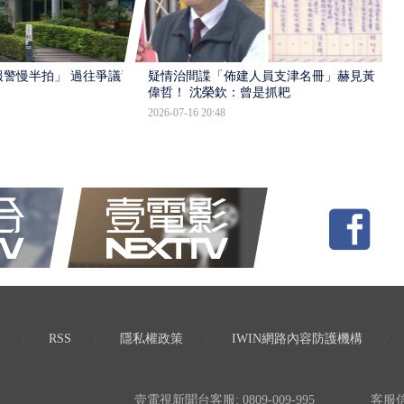
報警慢半拍」 過往爭議遭
疑情治間諜「佈建人員支津名冊」赫見黃
偉哲！ 沈榮欽：曾是抓耙
2026-07-16 20:48
RSS
隱私權政策
IWIN網路內容防護機構
壹電視新聞台客服: 0809-009-995
客服信箱: