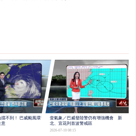
擋不到！ 巴威颱風環流
壹氣象／巴威發陸警仍有增強機會 新
注意
北、宜花列首波警戒區
2026-07-10 08:15