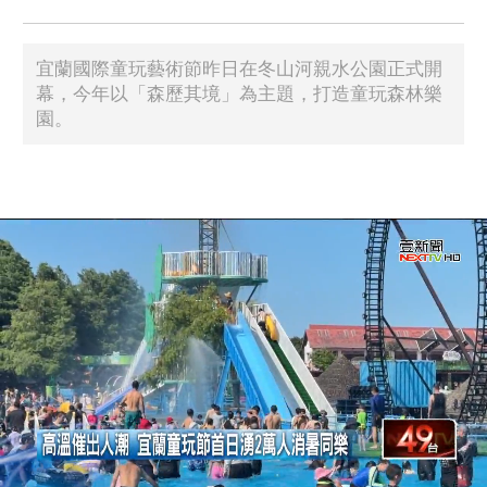
宜蘭國際童玩藝術節昨日在冬山河親水公園正式開
幕，今年以「森歷其境」為主題，打造童玩森林樂
園。