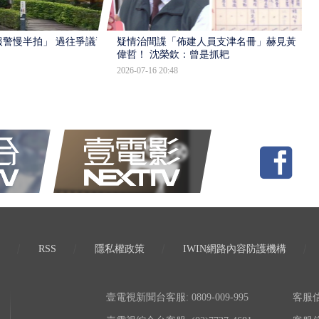
報警慢半拍」 過往爭議遭
疑情治間諜「佈建人員支津名冊」赫見黃
偉哲！ 沈榮欽：曾是抓耙
2026-07-16 20:48
RSS
隱私權政策
IWIN網路內容防護機構
壹電視新聞台客服: 0809-009-995
客服信箱: