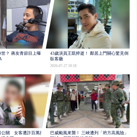
世？ 蔣友青節目上曝：
43歲演員王凱猝逝！ 鄰居上門關心驚見倒
A
臥客廳
2026-07-27 10:18
男公關 女客遭詐百萬提
巴威颱風來襲！ 三峽遭列「坍方高風險」