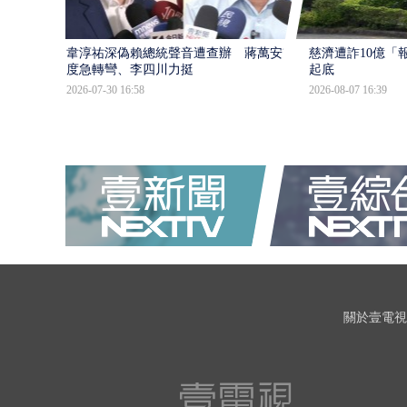
韋淳祐深偽賴總統聲音遭查辦 蔣萬安態
慈濟遭詐10億「
度急轉彎、李四川力挺
起底
2026-07-30 16:58
2026-08-07 16:39
關於壹電視