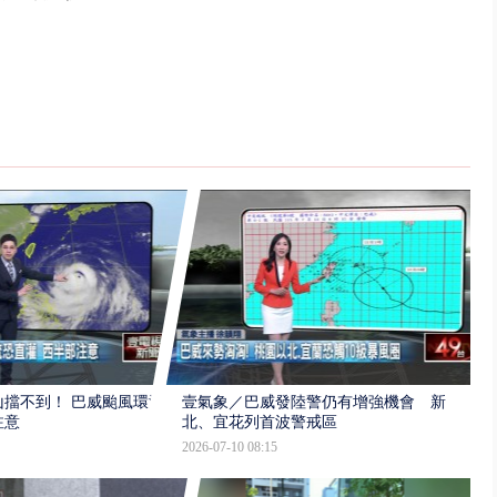
擋不到！ 巴威颱風環流
壹氣象／巴威發陸警仍有增強機會 新
注意
北、宜花列首波警戒區
2026-07-10 08:15