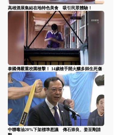
高雄酒展集結在地特色美食 吸引民眾體驗！
泰國傳嚴重校園槍擊！ 14歲槍手開火釀多師生死傷
中聯毒油20%下架標準惹議 傳石崇良、姜至剛請