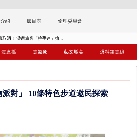
播介紹
節目表
倫理委員會
取消！ 滯留旅客「拚手速」搶...
園槍擊！ 14歲槍手開火釀多師...
壹直播
壹氣象
藝文饗宴
爆料第壹線
%下架標準惹議 傳石崇良、姜至...
年！ 8／8見面會限40粉絲 YG大...
」劇場版超人氣限量特典 粉絲排...
大逆轉！ 證實慈濟買BNT遭詐10...
物派對」 10條特色步道邀民探索
t天花板崩落「鷹架倒塌」砸傷嬤 客...
10億！ 豪宅藏「9千萬鈔票磚、...
 「一鴨三吃」、「客家攪福」...