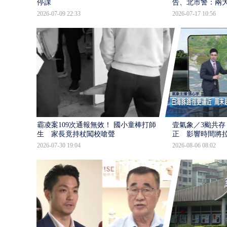
停課
告、北市警：兩
2026-07-09 22:33
2026-07-17 10:56
霸凌案109次通報無效！ 國小童棒打師
壹氣象／3颱共存
生 家長竟持杖闖校嗆聲
正 影響時間將
2026-07-30 19:04
2026-08-06 08:02