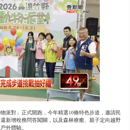
 雨彈將炸台中以北 不排除明...
動物派對」正式開跑，今年精選10條特色步道，邀請民
年還新增稅務問答闖關，以及森林療癒、親子定向越野
元戶外體驗。