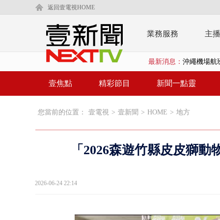
返回壹電視HOME
業務服務
主
沖繩機場航班
最新消息：
泰國傳嚴重校
壹焦點
精彩節目
新聞一點靈
中聯毒油20
BP出道10周
您當前的位置：
壹電視
>
壹新聞
>
HOME
>
地方
「吉伊卡哇
「疫苗採購」
「2026森遊竹縣皮皮獅動
LaLapor
名律狠詐慈濟
2026-06-24 22:14
父親節限定！