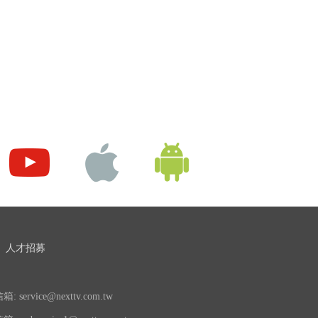
人才招募
 service@nexttv.com.tw