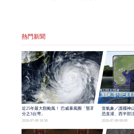
熱門新聞
近25年最大顆颱風！ 巴威暴風圈「壟罩4
壹氣象／護國神山
分之3台灣」
恐直灌、西半部
2026-07-09 18:50
2026-07-09 08:09