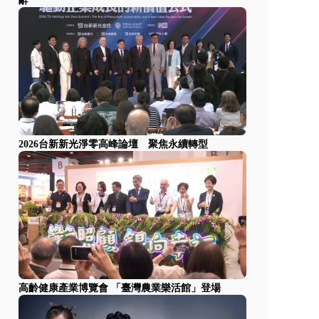
辭
2026台新新光淨零高峰論壇 聚焦永續轉型
高齡健康產業博覽會 「臺灣農業樂活館」登場