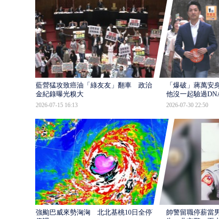
藍營猛攻致癌油「綠友友」翻車 政治獻
「爆破」蔣萬安身
金紀錄曝光糗大
他沒一起驗過DN
2026-07-15 16:13
2026-07-30 22:50
強颱巴威來勢洶洶 北北基桃10日全停班
帥警留職停薪當