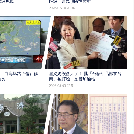
大過免職
區域 居民預防性撤離
2026-07-10 20:36
！ 白海豚路徑偏西修
盧媽媽誤會大了？ 批「台糖油品部在台
拉長
南」被打臉…是管加油站
2026-08-03 22:51