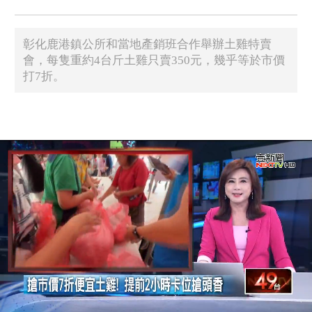
彰化鹿港鎮公所和當地產銷班合作舉辦土雞特賣
會，每隻重約4台斤土雞只賣350元，幾乎等於市價
打7折。