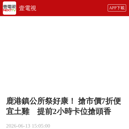
壹電視
APP下載
鹿港鎮公所祭好康！ 搶市價7折便
宜土雞 提前2小時卡位搶頭香
2026-06-13 15:05:00