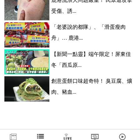
鹿港流浪犬問題嚴重！ 民眾遭攻擊
受傷、誘...
「老婆說的都隊」、「滑蛋瘦肉
舟」… 鹿港...
【新聞一點靈】端午限定！屏東佳
冬「西瓜原...
創意蛋餅口味超奇特！ 臭豆腐、爌
肉、豬血...