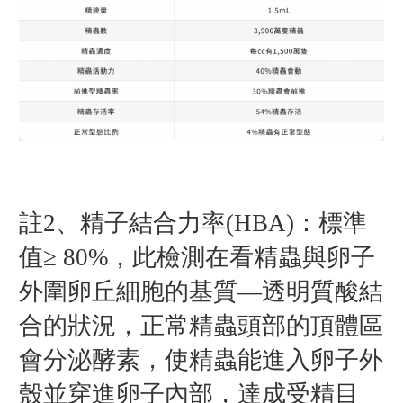
註2、精子結合力率(HBA)：標準
值≥ 80%，此檢測在看精蟲與卵子
外圍卵丘細胞的基質—透明質酸結
合的狀況，正常精蟲頭部的頂體區
會分泌酵素，使精蟲能進入卵子外
殼並穿進卵子內部，達成受精目