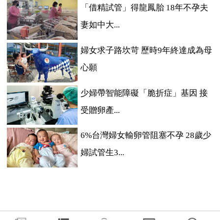
「借精試管」得龍鳳胎 18年不孕夫
妻如中大...
婦女求子路坎苛 歷時9年終達成為母
心願
少婦帶智能障礙「脆折症」基因 接
受贈卵產...
6%台灣婦女輸卵管阻塞不孕 28歲少
婦試管生3...