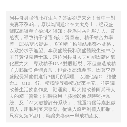
阿兵哥身強體壯好生育？答案卻是未必！台中一對
夫妻不孕4年，原以為問題出在太太身上，經茂盛
醫院高級精子檢測才得知：身為阿兵哥壓力大、常
熬夜，導致精子慘遭3殺：質量差、精子結合力率
差、DNA雙股斷裂，多項精子檢測結果都不及格，
以致於求子無望。李茂盛院長和茂盛醫院生殖中心
主任黃俊嘉博士說，這位阿兵哥人夫可能因體內氧
化壓力大，導致精子DNA雙股斷裂，不但會造成精
子與胚胎染色體異常，也會提高流產率。因著李茂
盛院長幫他們進行3個月的調理，以維他命C、維他
命E、Q10、鋅、精胺酸等養精5寶來補充，並建議
改善生活飲食作息、勤運動，即大幅改善阿兵哥人
夫的精子質量；同時採用「胚胎影像即時監控系
統」及「AI大數據評分系統」，挑選特優等囊胚做
植入，即順利著床發育。從進入療程到植入胚胎，
只有短短3個月，就讓夫妻倆一舉成功產女。