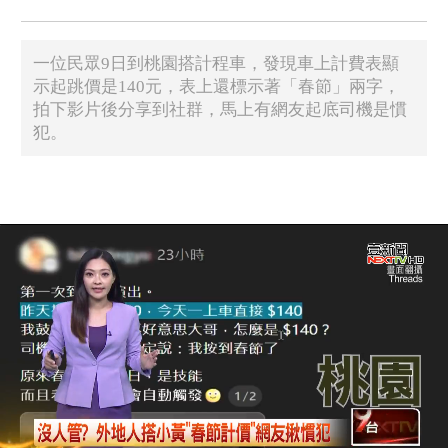
​一位民眾9日到桃園搭計程車，發現車上計費表顯
示起跳價是140元，表上還標示著「春節」兩字，
拍下影片後分享到社群，馬上有網友起底司機是慣
犯。