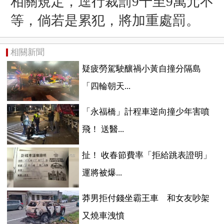
相關規定，逕行裁罰9千至9萬元不
等，倘若是累犯，將加重處罰。
相關新聞
疑疲勞駕駛釀禍小黃自撞分隔島
「四輪朝天...
「永福橋」計程車逆向撞少年害噴
飛！ 送醫...
扯！ 收春節費率「拒給跳表證明」
運將被爆...
莽男拒付錢坐霸王車 和女友吵架
又燒車洩憤