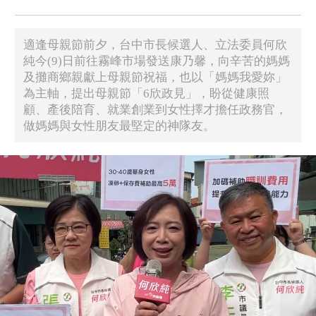
適逢母親節前夕，台中市長候選人、立法委員何欣
純今(9)日前往霧峰市場發送康乃馨，向辛苦的媽媽
及攤商鄉親獻上母親節祝福，也以「媽媽我愛妳」
為主軸，提出母親節「6欣政見」，盼從健康照
顧、產後陪育、就業創業到女性擇才擔任政務官，
做媽媽與女性朋友最堅定的神隊友。