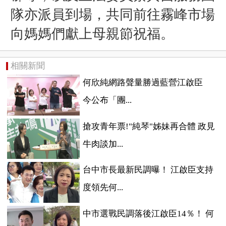
隊亦派員到場，共同前往霧峰市場
向媽媽們獻上母親節祝福。
相關新聞
何欣純網路聲量勝過藍營江啟臣
今公布「團...
搶攻青年票!"純琴"姊妹再合體 政見
牛肉談加...
台中市長最新民調曝！ 江啟臣支持
度領先何...
中市選戰民調落後江啟臣14％！ 何