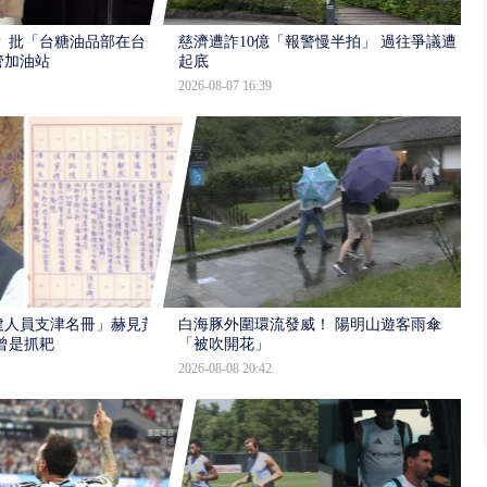
 批「台糖油品部在台
慈濟遭詐10億「報警慢半拍」 過往爭議遭
管加油站
起底
2026-08-07 16:39
建人員支津名冊」赫見黃
白海豚外圍環流發威！ 陽明山遊客雨傘
曾是抓耙
「被吹開花」
2026-08-08 20:42