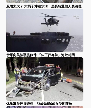
風雨太大？ 大桶子沖進水溝 里長急通知人員清理
伊軍向美強硬提條件 「糾正行為前」海峽封閉
休旅車失控撞燈桿 52歲母載6歲女受困獲救