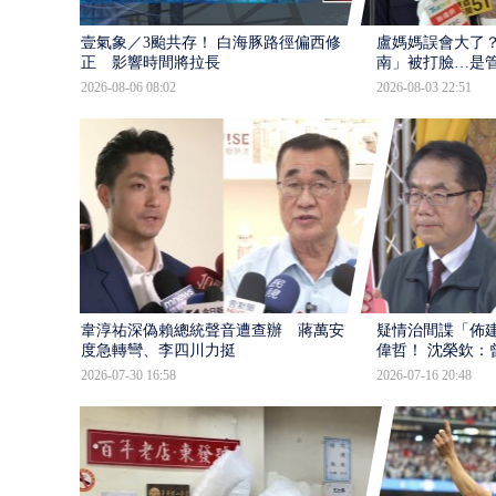
壹氣象／3颱共存！ 白海豚路徑偏西修
盧媽媽誤會大了？
正 影響時間將拉長
南」被打臉…是
2026-08-06 08:02
2026-08-03 22:51
韋淳祐深偽賴總統聲音遭查辦 蔣萬安態
疑情治間諜「佈
度急轉彎、李四川力挺
偉哲！ 沈榮欽：
2026-07-30 16:58
2026-07-16 20:48