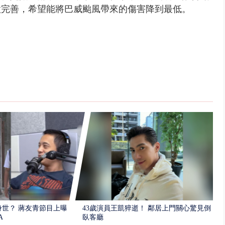
做完善，希望能將巴威颱風帶來的傷害降到最低。
世？ 蔣友青節目上曝：
43歲演員王凱猝逝！ 鄰居上門關心驚見倒
A
臥客廳