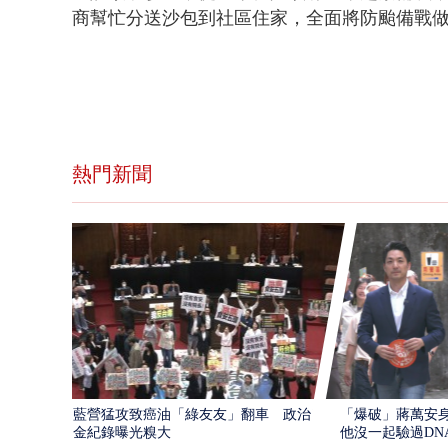
商幫忙分送沙包到社區住家，全面將防颱備戰
熱門新聞
藍營猛攻致癌油「綠友友」翻車 政治獻
「爆破」蔣萬安身
金紀錄曝光糗大
他沒一起驗過DN