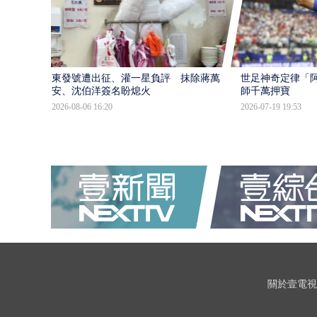
東發號遭出征、灌一星負評 抹除蔣萬
世足神奇定律「阿
安、沈伯洋簽名盼熄火
師千萬押寶
2026-08-06 16:20
2026-07-19 19:53
關於壹電視