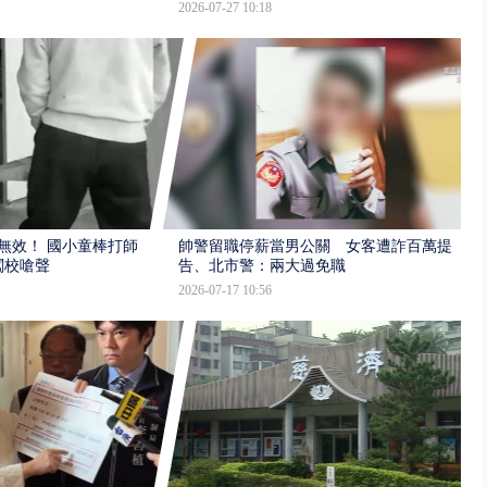
2026-07-27 10:18
報無效！ 國小童棒打師
帥警留職停薪當男公關 女客遭詐百萬提
闖校嗆聲
告、北市警：兩大過免職
2026-07-17 10:56