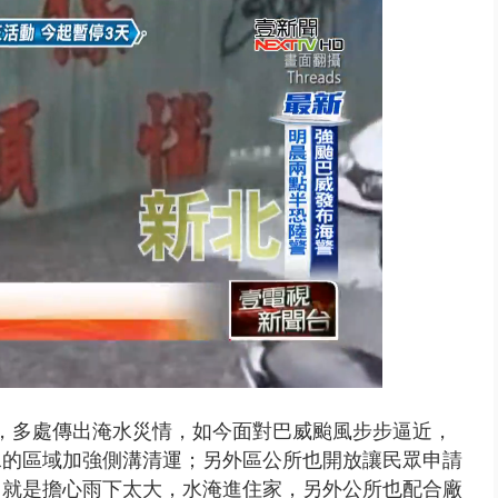
又吸毒逆向撞 小客車被撞爛駕駛...
，多處傳出淹水災情，如今面對巴威颱風步步逼近，
水的區域加強側溝清運；另外區公所也開放讓民眾申請
，就是擔心雨下太大，水淹進住家，另外公所也配合廠