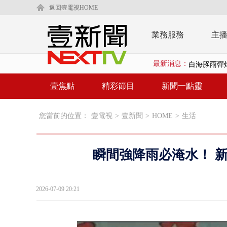
返回壹電視HOME
業務服務
主
最新消息：
白海豚雨彈炸
壹氣象／西北
壹焦點
精彩節目
新聞一點靈
漢光演練「防
您當前的位置：
壹電視
>
壹新聞
>
HOME
>
生活
漢光演習出槌
慈濟遭詐10
瞬間強降雨必淹水！ 
白海豚挾暴雨
颱風亂金門航
2026-07-09 20:21
白海豚甩尾豪
白海豚沒放