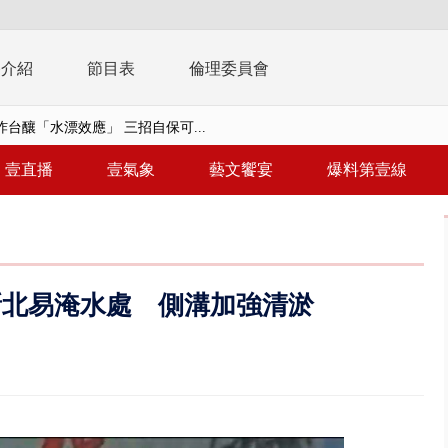
播介紹
節目表
倫理委員會
台釀「水漂效應」 三招自保可...
太平洋「三颱共舞」 昌鴻、琵...
壹直播
壹氣象
藝文饗宴
爆料第壹線
毒戰」模擬桃煉油廠遭襲！ 出...
！ 20多枚榴彈砲「掉彈」軍人...
億！ 綠要藍白道歉 柯文哲再罵...
新北易淹水處 側溝加強清淤
！ 中正紀念堂現「雨瀑階梯」 ...
班！ 候補返台等一整夜 翁暴...
雨炸新竹！ 市區積水、山區道...
假惹怨 蔣萬安挨轟稱「沒發陸警...