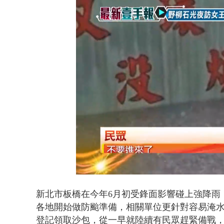
大貨車疲駕
Loaded
:
Unmute
67.82%
新北市板橋在今年6月初受鋒面影響碰上強降雨
各地開始做防颱準備，相關單位更針對容易淹
登記領取沙包，從一早就陸續有民眾趕緊備戰