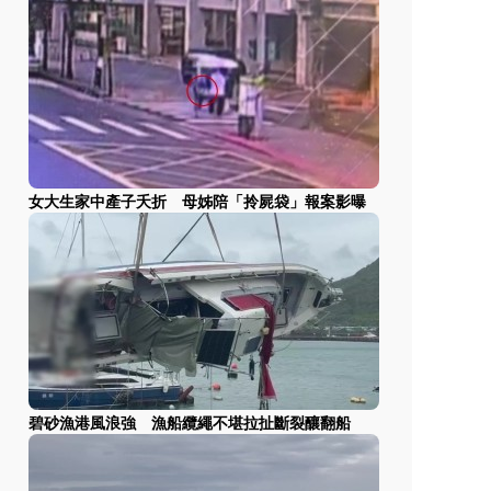
女大生家中產子夭折 母姊陪「拎屍袋」報案影曝
碧砂漁港風浪強 漁船纜繩不堪拉扯斷裂釀翻船