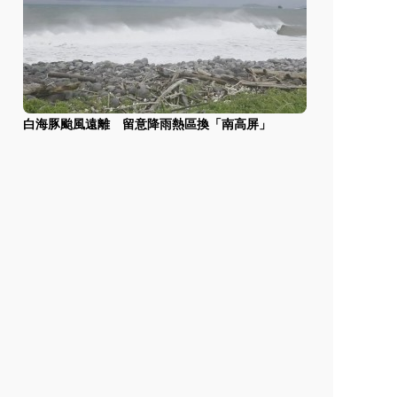
白海豚颱風遠離 留意降雨熱區換「南高屏」