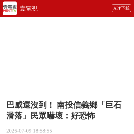
壹電視
APP下載
巴威還沒到！ 南投信義鄉「巨石
滑落」民眾嚇壞：好恐怖
2026-07-09 18:58:55