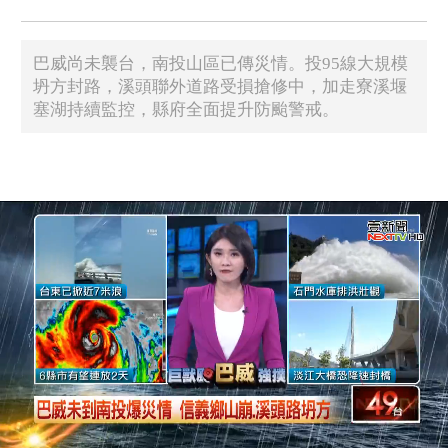
巴威尚未襲台，南投山區已傳災情。投95線大規模
坍方封路，溪頭聯外道路受損搶修中，加走寮溪堰
塞湖持續監控，縣府全面提升防颱警戒。