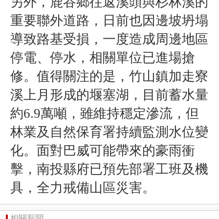
另外，鹿谷鄉往返溪頭與杉林溪的
重要聯外道路，日前也因邊坡坍塌
導致路基受損，一度造成周邊地區
停電、停水，相關單位已進場搶
修。值得關注的是，竹山鎮加走寮
溪上月形成的堰塞湖，目前蓄水量
約6.9萬噸，雖維持穩定滲流，但
林業及自然保育署持續監測水位變
化。面對巴威可能帶來的豪雨衝
擊，南投縣府已預先部署工班及機
具，全力戒備山區災害。
相關新聞