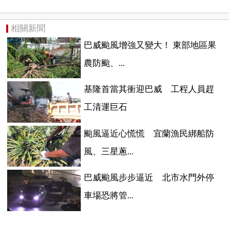
相關新聞
巴威颱風增強又變大！ 東部地區果
農防颱、...
基隆首當其衝迎巴威 工程人員趕
工清運巨石
颱風逼近心慌慌 宜蘭漁民綁船防
風、三星蔥...
巴威颱風步步逼近 北市水門外停
車場恐將管...