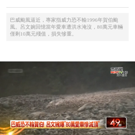
巴威颱風逼近，專家指威力恐不輸1996年賀伯颱
風。呂文婉回憶當年愛車遭洪水淹沒，80萬元車輛
僅剩10萬元殘值，損失慘重。