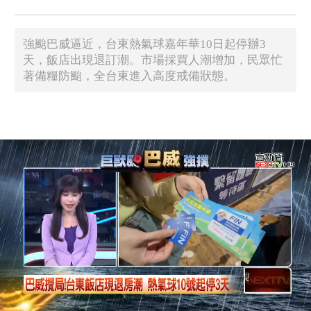
強颱巴威逼近，台東熱氣球嘉年華10日起停辦3
天，飯店出現退訂潮。市場採買人潮增加，民眾忙
著備糧防颱，全台東進入高度戒備狀態。