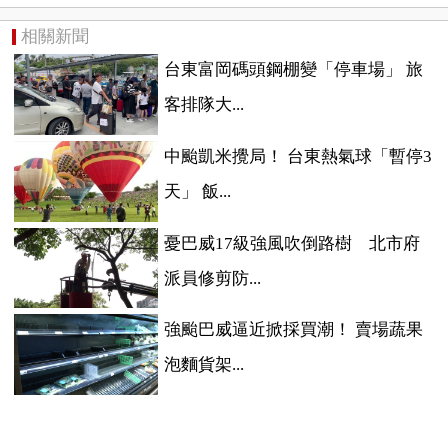
相關新聞
台東富岡碼頭鋼棚變「停車場」 旅
客排隊大...
中颱凱米攪局！ 台東熱氣球「暫停3
天」 飯...
憂巴威17級強風吹倒路樹 北市府
派員修剪防...
強颱巴威逼近掀採買潮！ 賣場蔬果
泡麵貨架...