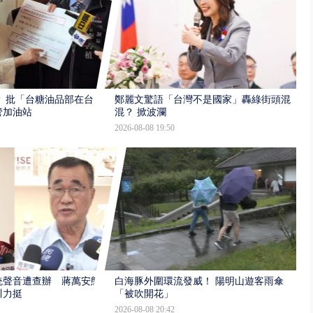
 批「台糖油品部在台
鄭麗文驚語「台灣不是國家」轟綠街頭混
管加油站
混？ 掀波瀾
2026-08-08 19:50
統聲音遭查辦 蔣萬安態
白海豚外圍環流發威！ 陽明山遊客雨傘
川力挺
「被吹開花」
2026-08-08 20:42