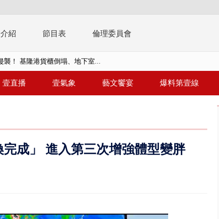
播介紹
節目表
倫理委員會
襲！ 基隆港貨櫃倒塌、地下室...
億！ 綠要藍白道歉 柯文哲再罵...
壹直播
壹氣象
藝文饗宴
爆料第壹線
！ 中正紀念堂現「雨瀑階梯」 ...
班！ 候補返台等一整夜 翁暴...
雨炸新竹！ 市區積水、山區道...
完成」 進入第三次增強體型變胖
假惹怨 蔣萬安挨轟稱「沒發陸警...
又吸毒逆向撞 小客車被撞爛駕駛...
台釀「水漂效應」 三招自保可...
】里長參選人竟肇逃！ 連撞2車...