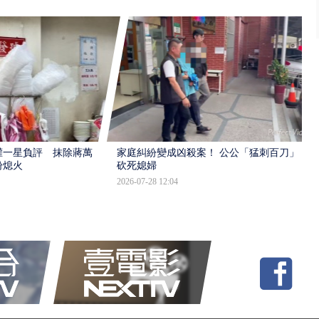
灌一星負評 抹除蔣萬
家庭糾紛變成凶殺案！ 公公「猛刺百刀」
盼熄火
砍死媳婦
2026-07-28 12:04