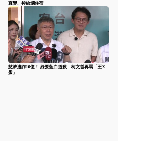
直變、控給爛住宿
慈濟遭詐10億！ 綠要藍白道歉 柯文哲再罵「王X
蛋」