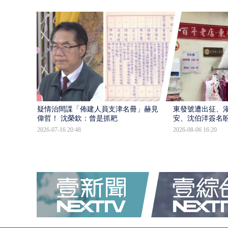
疑情治間諜「佈建人員支津名冊」赫見黃
東發號遭出征、
偉哲！ 沈榮欽：曾是抓耙
安、沈伯洋簽名
2026-07-16 20:48
2026-08-06 16:20