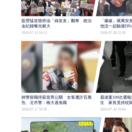
藍營猛攻致癌油「綠友友」翻車 政治獻
「爆破」蔣萬安身
金紀錄曝光糗大
他沒一起驗過DN
2026-07-15 16:13
2026-07-30 22:50
帥警留職停薪當男公關 女客遭詐百萬提
霸凌案109次通
告、北市警：兩大過免職
生 家長竟持杖
2026-07-17 10:56
2026-07-30 19:04