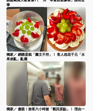
賊趁颱風天破窗偷3千 男「車窗貼塑膠袋」擋雨送
修
獨家／ 網購蛋糕「圖文不符」！ 客人怨花千元「水
果凌亂」亂擺
獨家／ 傻眼！旅客六小時被「載回原點」！ 理由一