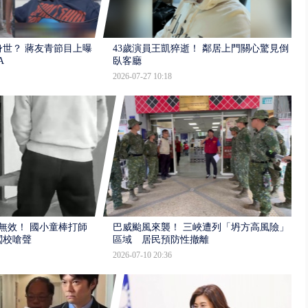
世？ 蔣友青節目上曝：
43歲演員王凱猝逝！ 鄰居上門關心驚見倒
A
臥客廳
2026-07-27 10:18
報無效！ 國小童棒打師
巴威颱風來襲！ 三峽遭列「坍方高風險」
闖校嗆聲
區域 居民預防性撤離
2026-07-10 20:36