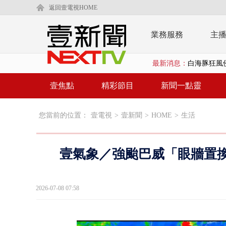
返回壹電視HOME
業務服務
主
最新消息：
白海豚狂風侵
慈濟遭詐10
壹焦點
精彩節目
新聞一點靈
白海豚挾暴雨
您當前的位置：
壹電視
>
壹新聞
>
HOME
>
生活
颱風亂金門航
白海豚甩尾豪
壹氣象／強颱巴威「眼牆置換
白海豚沒放
大貨車疲駕
2026-07-08 07:58
白海豚雨彈炸
【新聞一點靈