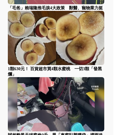
「毛爸」賴瑞隆推毛孩4大政策 獸醫、寵物業力挺
1顆630元！ 百貨超市買4顆水蜜桃 一切3顆「發黑
爛」