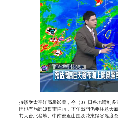
男子拒檢遭驗
Loaded
:
Unmute
13.55%
持續受太平洋高壓影響，今（8）日各地晴到多
區也有局部短暫雷陣雨，下午出門仍要注意天氣
其大台北盆地、中南部近山區及花東縱谷溫度會