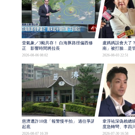
壹氣象／3颱共存！ 白海豚路徑偏西修
盧媽媽誤會大了？
正 影響時間將拉長
南」被打臉…是
2026-08-06 08:02
2026-08-03 22:51
慈濟遭詐10億「報警慢半拍」 過往爭議遭
韋淳祐深偽賴總
起底
度急轉彎、李四
2026-08-07 16:39
2026-07-30 16:58