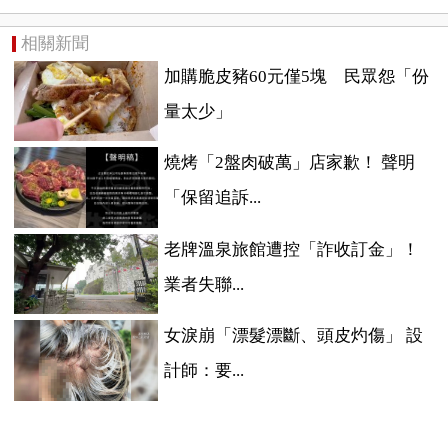
相關新聞
加購脆皮豬60元僅5塊 民眾怨「份
量太少」
燒烤「2盤肉破萬」店家歉！ 聲明
「保留追訴...
老牌溫泉旅館遭控「詐收訂金」！
業者失聯...
女淚崩「漂髮漂斷、頭皮灼傷」 設
計師：要...