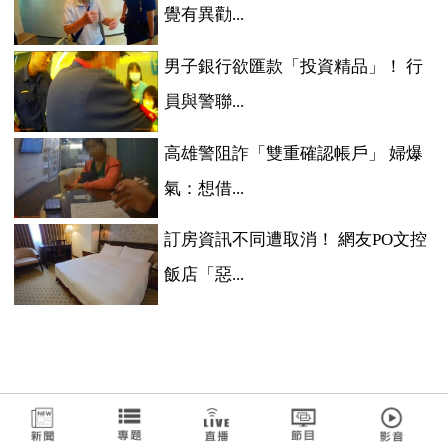
覺有異勸...
男子銀行欲匯款「投資精品」！ 行
員與警聯...
高雄警阻詐「雙重確認帳戶」 婦爆
氣：想借...
訂房資訊不同遭取消！ 網友PO文控
飯店「惡...