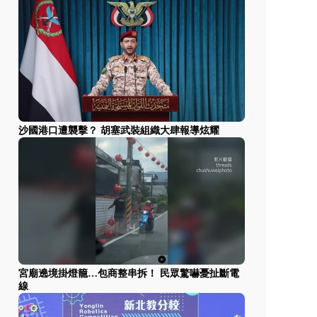
沙國港口遭襲擊？ 胡塞武裝組織大肆報導炫耀
宮廟遶境掛燈籠…包商整串拆！ 民眾驚嚇憂扯斷電
線