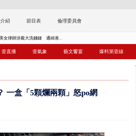
播介紹
節目表
倫理委員會
美女律師涉龐大洗錢鏈 通緝港...
拒馬「只有始源可以停」 他真...
壹直播
壹氣象
藝文饗宴
爆料第壹線
稿」嗆爆盧秀燕 2028總統戰提...
個資爭議 連戰媳婦轟財政部不負責任
戲水失蹤！ 搜救艇翻覆4警消落...
 一盒「5顆爛兩顆」怒po網
0.8億」 名律師聯手掮客騙買「B...
演習第二日 防護關鍵基礎設施
0萬筆個資！ 網軍洩密中共遭起訴...
禍 砂石車為閃避悚撞4車釀3傷