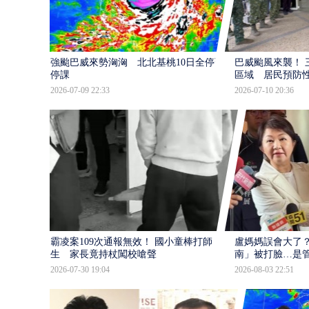
強颱巴威來勢洶洶 北北基桃10日全停班
巴威颱風來襲！ 
停課
區域 居民預防
2026-07-09 22:33
2026-07-10 20:36
霸凌案109次通報無效！ 國小童棒打師
盧媽媽誤會大了？
生 家長竟持杖闖校嗆聲
南」被打臉…是
2026-07-30 19:04
2026-08-03 22:51