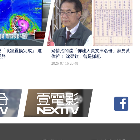
「眼牆置換完成」 進入
疑情治間諜「佈建人員支津名冊」赫見黃
變胖
偉哲！ 沈榮欽：曾是抓耙
2026-07-16 20:48