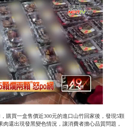
..北市「颱風整備假」？ 蔣萬安...
，購買一盒售價近300元的進口山竹回家後，發現5顆
果肉還出現發黑變色情況，讓消費者擔心品質問題，