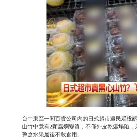
白海豚逼近.
Loaded
:
Unmute
46.25%
台中東區一間百貨公司內的日式超市遭民眾投訴
山竹中竟有2顆腐爛變質，不僅外皮乾癟塌陷，
整盒水果最後不敢食用。