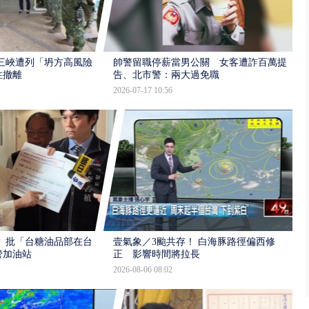
三峽遭列「坍方高風險」
帥警留職停薪當男公關 女客遭詐百萬提
性撤離
告、北市警：兩大過免職
2026-07-17 10:56
 批「台糖油品部在台
壹氣象／3颱共存！ 白海豚路徑偏西修
管加油站
正 影響時間將拉長
2026-08-06 08:02