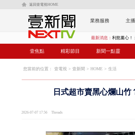
返回壹電視HOME
業務服務
主
最新消息：
利慾薰心！ 
早餐店放迷你
壹焦點
精彩節目
新聞一點靈
賴清德「0看
您當前的位置：
壹電視
>
壹新聞
>
HOME
>
生活
EZ WAY
救生員大武崙
日式超市賣黑心爛山竹？
狠詐慈濟「1
漢光42號
2026-07-07 17:56
Threads
暗網買500
貨車鬼切釀