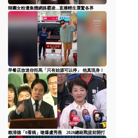
韓團女粉遭集體網路霸凌...直播輕生震驚各界
早餐店放迷你拒馬「只有始源可以停」 他真現身！
賴清德「0看稿」嗆爆盧秀燕 2028總統戰提前開打