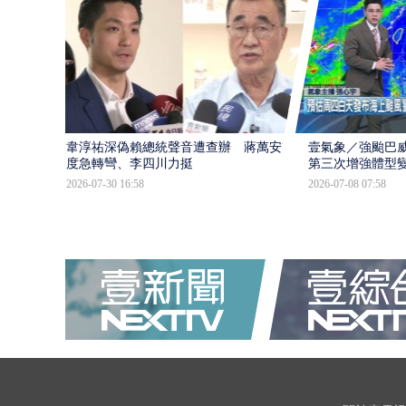
韋淳祐深偽賴總統聲音遭查辦 蔣萬安態
壹氣象／強颱巴威
度急轉彎、李四川力挺
第三次增強體型
2026-07-30 16:58
2026-07-08 07:58