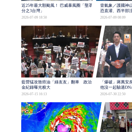
近25年最大顆颱風！ 巴威暴風圈「壟罩4
壹氣象／護國神山
分之3台灣」
恐直灌、西半部
2026-07-09 18:50
2026-07-09 08:09
藍營猛攻致癌油「綠友友」翻車 政治獻
「爆破」蔣萬安身
金紀錄曝光糗大
他沒一起驗過DN
2026-07-15 16:13
2026-07-30 22:50