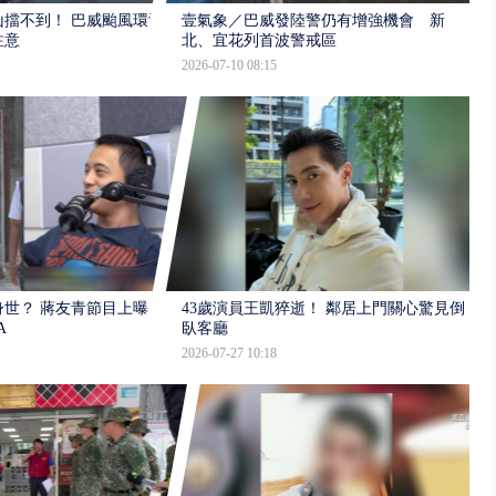
擋不到！ 巴威颱風環流
壹氣象／巴威發陸警仍有增強機會 新
注意
北、宜花列首波警戒區
2026-07-10 08:15
世？ 蔣友青節目上曝：
43歲演員王凱猝逝！ 鄰居上門關心驚見倒
A
臥客廳
2026-07-27 10:18