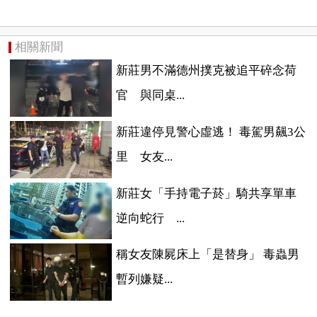
相關新聞
新莊男不滿德州撲克被追平碎念荷
官 與同桌...
新莊違停見警心虛逃！ 毒駕男飆3公
里 女友...
新莊女「手持電子菸」騎共享單車
逆向蛇行 ...
稱女友陳屍床上「是替身」 毒蟲男
暫列嫌疑...