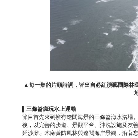
▲每一集的片頭詩詞，皆出自必紅演藝國際林
▌三條崙瘋玩水上運動
節目首先來到擁有遼闊海景的三條崙海水浴場
後，以完善的步道、景觀平台、沖洗設施及友
延沙灘、木麻黃防風林與遼闊海岸景觀，沿著