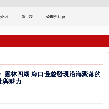
播介紹
節目表
倫理委員會
 恁去台灣》雲林四湖 海口慢遊發現沿海聚落的
性與魅力