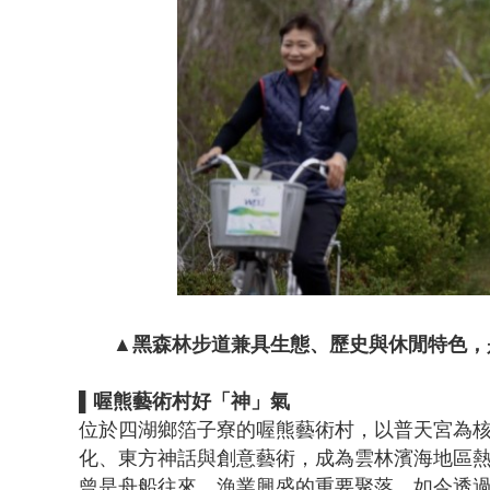
▲黑森林步道兼具生態、歷史與休閒特色，
▌喔熊藝術村好「神」氣
位於四湖鄉箔子寮的喔熊藝術村，以普天宮為核
化、東方神話與創意藝術，成為雲林濱海地區
曾是舟船往來、漁業興盛的重要聚落，如今透