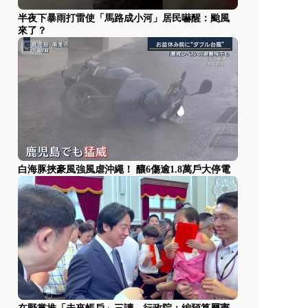
半夜下暴雨打雷使「馬路成小河」居民嚇醒：颱風
來了？
白海豚挾豪風強風虐沖繩！ 釀6傷逾1.8萬戶大停電