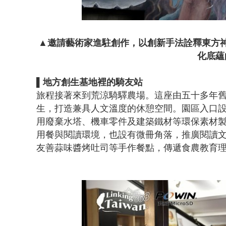
▲邀請藝術家進駐創作，以創新手法詮釋東方
化底蘊
▌地方創生基地裡的騎友站
旅程接著來到荒涼騎驛農場。這座由五十多年
生，打造兼具人文溫度的休憩空間。園區入口
用廢棄水塔、機車零件及建築鐵材等環保素材
用餐與閱讀環境，也設有微冊角落，推廣閱讀
友善蒜味醬烤吐司等手作餐點，傳遞食農教育