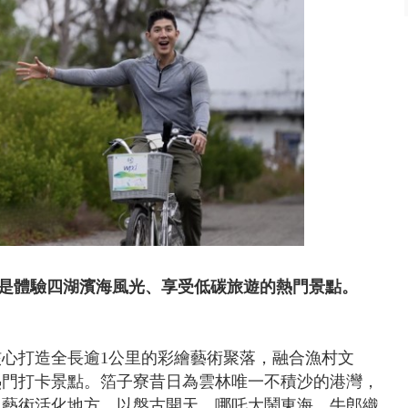
是體驗四湖濱海風光、享受低碳旅遊的熱門景點。
心打造全長逾1公里的彩繪藝術聚落，融合漁村文
熱門打卡景點。箔子寮昔日為雲林唯一不積沙的港灣，
過藝術活化地方，以盤古開天、哪吒大鬧東海、牛郎織