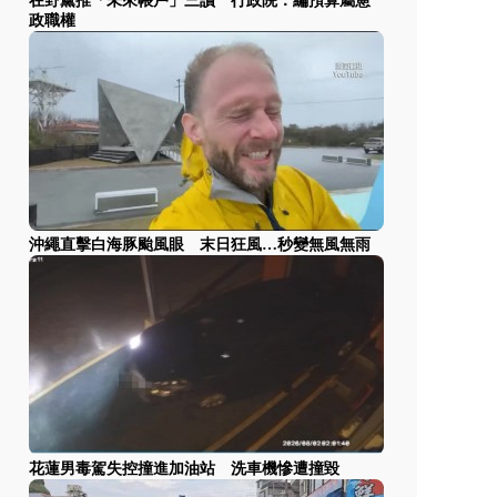
在野黨推「未來帳戶」三讀 行政院：編預算屬憲
政職權
沖繩直擊白海豚颱風眼 末日狂風…秒變無風無雨
花蓮男毒駕失控撞進加油站 洗車機慘遭撞毀