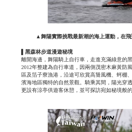
▲舞陽實際挑戰最新潮的海上運動，在飛
▌黑森林步道漫遊秘境
離開海邊，舞陽騎上自行車，走進充滿綠意的黑
2012年整建為自行車道，因兩側茂密木麻黃
區及箔子寮漁港，沿途可欣賞高聳風機、蚵棚
濱海地區獨特的自然景觀。騎乘其間，陽光穿
更設有涼亭供遊客休憩，並可探訪宛如秘境般