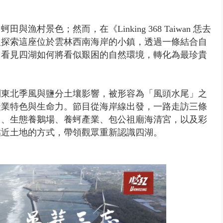
村景色；然而，在《Linking 368 Taiwan 恁去
入探索這座位於雲林西南海岸的小鎮，透過一條結合自
，看見四湖如何將看似艱困的自然環境，轉化為最珍貴
到東北季風與鹽分土壤影響，被形容為「風頭水尾」之
產業特色與生命力。節目從海岸線出發，一路走訪三條
田、生態養鵝場、養蚵產業、包公祖廟海清宮，以及彩
貼近土地的方式，帶領觀眾重新認識四湖。