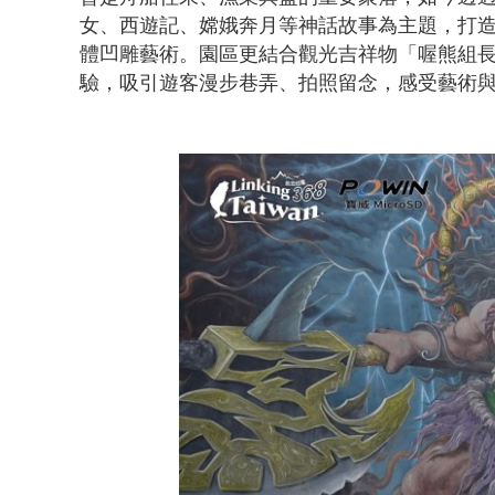
女、西遊記、嫦娥奔月等神話故事為主題，打造
體凹雕藝術。園區更結合觀光吉祥物「喔熊組
驗，吸引遊客漫步巷弄、拍照留念，感受藝術