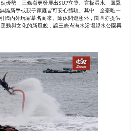
然優勢，三條崙更發展出SUP立槳、寬板滑水、風翼
，無論新手或親子家庭皆可安心體驗。其中，全臺唯一
吸引國內外玩家慕名而來。除休閒遊憩外，園區亦提供
、運動與文化的新風貌，讓三條崙海水浴場親水公園再