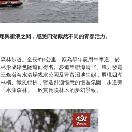
翔與衝浪之間，感受四湖截然不同的青春活力。
森林步道。全長約4公里，原為早年農用牛車道，於
防風林形成綠色隧道而得名。步道串聯海清宮、風力發電
、三條崙海水浴場親水公園及豐富濕地生態，展現四湖
透林梢、微風輕拂，營造舒適愜意的慢遊氛圍；步道旁
的「水漾森林」，欣賞倒映林木的夢幻景致。