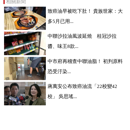
相關新聞
致癌油早被吃下肚！ 貴族世家：大
多5月已用...
中聯沙拉油風波延燒 桂冠沙拉
醬、味王8款...
中市府再稽查中聯油脂！ 初判原料
恐受汙染...
蔣萬安公布致癌油流「22校變42
校」 吳思瑤...