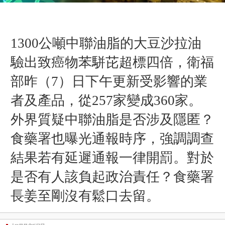
1300公噸中聯油脂的大豆沙拉油
驗出致癌物苯駢芘超標四倍，衛福
部昨（7
）
日下午更新受影響的業
者及產品，
從257家變成360家
。
外界質疑中聯油脂是否涉及隱匿？
食藥署也曝光通報時序，
強調調查
結果若有延遲通報一律開罰。
對於
是否有人該負起政治責任？食藥署
長姜至剛沒有鬆口去留。