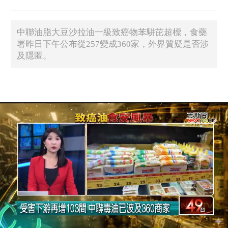
中聯油脂大豆沙拉油一級致癌物苯駢芘超標，食藥
署昨日下午公布從257變成360家，外界質疑是否涉
及隱匿。