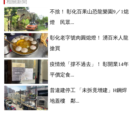
相關新聞
不捨！ 彰化百果山恐龍樂園9／1熄
燈 民眾...
彰化老字號肉圓熄燈！ 湧百米人龍
搶買
疫情燒「撐不過去」！ 彰開業14年
平價定食...
昔違建停工 「未拆竟增建」H鋼焊
地蓋樓 鄰...