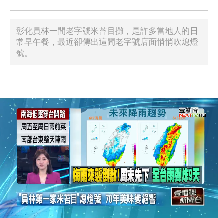
彰化員林一間老字號米苔目攤，是許多當地人的日
常早午餐，最近卻傳出這間老字號店面悄悄吹熄燈
號。