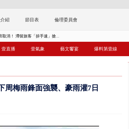
播介紹
節目表
倫理委員會
取消！ 滯留旅客「拚手速」搶...
園槍擊！ 14歲槍手開火釀多師...
壹直播
壹氣象
藝文饗宴
爆料第壹線
%下架標準惹議 傳石崇良、姜至...
年！ 8／8見面會限40粉絲 YG大...
」劇場版超人氣限量特典 粉絲排...
下周梅雨鋒面強襲、豪雨灌7日
大逆轉！ 證實慈濟買BNT遭詐10...
t天花板崩落「鷹架倒塌」砸傷嬤 客...
10億！ 豪宅藏「9千萬鈔票磚、...
 「一鴨三吃」、「客家攪福」...