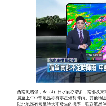
白海豚海警！
Loaded
:
Unmute
21.68%
西南風增強，今（4）日水氣亦增多，南部及東
晨至上午中部地區亦有零星短暫陣雨。其他地
以北地區有短延時大雨發生的機率，強對流易