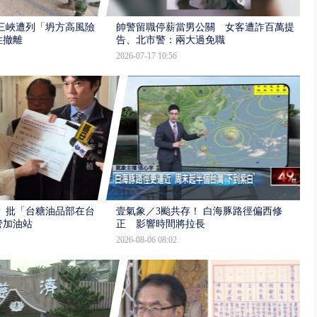
三峽遭列「坍方高風險」
帥警留職停薪當男公關 女客遭詐百萬提
性撤離
告、北市警：兩大過免職
2026-07-17 10:56
 批「台糖油品部在台
壹氣象／3颱共存！ 白海豚路徑偏西修
管加油站
正 影響時間將拉長
2026-08-06 08:02