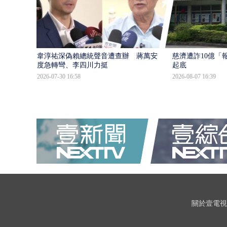
韋淳祐深偽賴總統聲音遭查辦 蔣萬安態
慈濟遭詐10億「
度急轉彎、李四川力挺
起底
2026-07-30 16:58
2026-08-07 16:39
關於壹電視