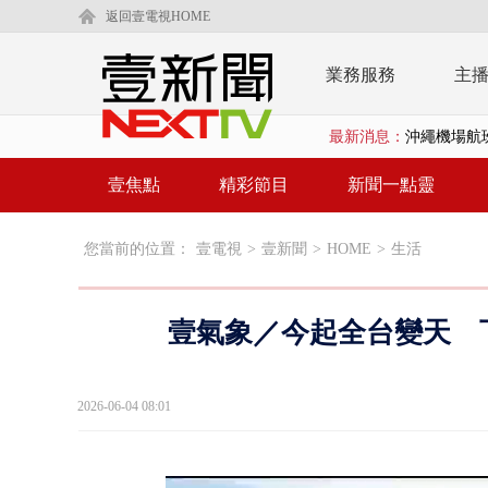
返回壹電視HOME
業務服務
主
最新消息：
沖繩機場航班
泰國傳嚴重校
壹焦點
精彩節目
新聞一點靈
中聯毒油20
您當前的位置：
壹電視
>
壹新聞
>
HOME
>
生活
BP出道10周
「吉伊卡哇
壹氣象／今起全台變天 
「疫苗採購」
LaLapor
2026-06-04 08:01
名律狠詐慈濟
父親節限定！