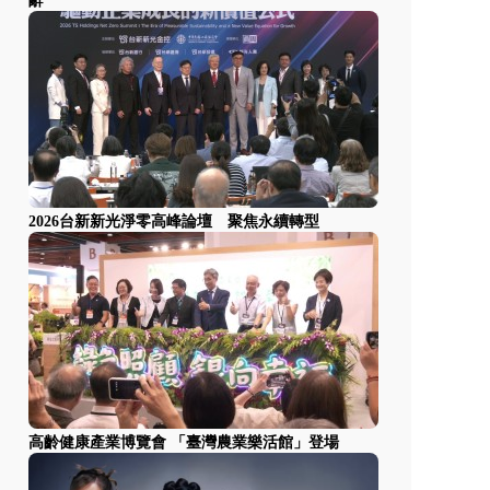
辭
2026台新新光淨零高峰論壇 聚焦永續轉型
高齡健康產業博覽會 「臺灣農業樂活館」登場