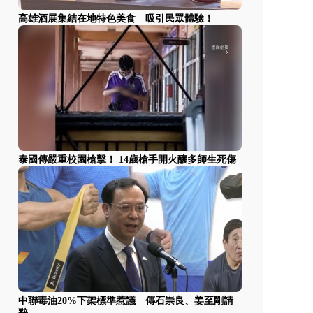
高雄酒展集結在地特色美食 吸引民眾體驗！
泰國傳嚴重校園槍擊！ 14歲槍手開火釀多師生死傷
中聯毒油20%下架標準惹議 傳石崇良、姜至剛請