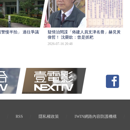
報警慢半拍」 過往爭議遭
疑情治間諜「佈建人員支津名冊」赫見黃
偉哲！ 沈榮欽：曾是抓耙
2026-07-16 20:48
RSS
隱私權政策
IWIN網路內容防護機構