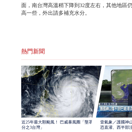
面，南台灣高溫稍下降到32度左右，其他地區仍
高一些，外出請多補充水分。
熱門新聞
近25年最大顆颱風！ 巴威暴風圈「壟罩4
壹氣象／護國神山
分之3台灣」
恐直灌、西半部