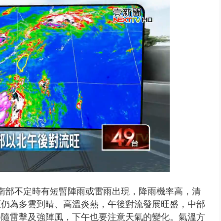
 雨彈將炸台中以北 不排除明...
南部不定時有短暫陣雨或雷雨出現，降雨機率高，清
區仍為多雲到晴、高溫炎熱，午後對流發展旺盛，中部
伴隨雷擊及強陣風，下午也要注意天氣的變化。氣溫方