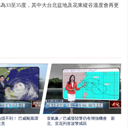
為33至35度，其中大台北盆地及花東縱谷溫度會再更
擋不到！ 巴威颱風環流
壹氣象／巴威發陸警仍有增強機會 新
注意
北、宜花列首波警戒區