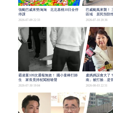
強颱巴威來勢洶洶 北北基桃10日全停班
巴威颱風來襲！ 
停課
區域 居民預防
2026-07-09 22:33
2026-07-10 20:36
霸凌案109次通報無效！ 國小童棒打師
盧媽媽誤會大了？
生 家長竟持杖闖校嗆聲
南」被打臉…是
2026-07-30 19:04
2026-08-03 22:51