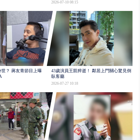
2026-07-10 08:15
世？ 蔣友青節目上曝：
43歲演員王凱猝逝！ 鄰居上門關心驚見倒
A
臥客廳
2026-07-27 10:18