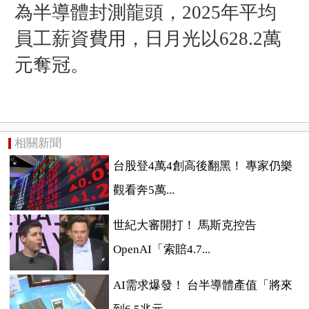
為半導體封測龍頭，2025年平均
員工薪資費用，日月光以628.2萬
元奪冠。
相關新聞
台股登4萬4創高後翻黑！ 專家仍樂
觀看奔5萬...
世紀大審開打！ 馬斯克控告
OpenAI「索賠4.7...
AI需求爆發！ 台半導體產值「將來