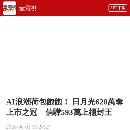
壹電視
APP下載
AI浪潮荷包飽飽！ 日月光628萬奪
上市之冠 信驊593萬上櫃封王
2026-06-03 16:27:27