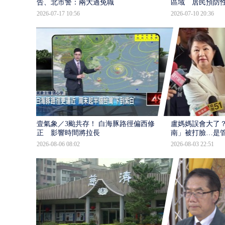
告、北市警：兩大過免職
區域 居民預防
2026-07-17 10:56
2026-07-10 20:36
壹氣象／3颱共存！ 白海豚路徑偏西修
盧媽媽誤會大了？
正 影響時間將拉長
南」被打臉…是
2026-08-06 08:02
2026-08-03 22:51