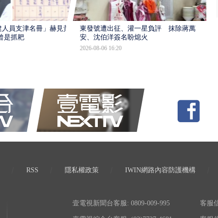
建人員支津名冊」赫見黃
東發號遭出征、灌一星負評 抹除蔣萬
曾是抓耙
安、沈伯洋簽名盼熄火
2026-08-06 16:20
RSS
隱私權政策
IWIN網路內容防護機構
壹電視新聞台客服: 0809-009-995
客服信箱: