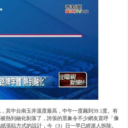
園槍擊！ 14歲槍手開火釀多師...
，其中台南玉井溫度最高，中午一度飆到39.1度。有
都被熱到融化剝落了，誇張的景象令不少網友直呼「像
貼紙張貼方式的設計，今（3）日一早已經派人拆除。