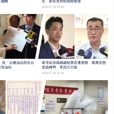
性撤離
生 家長竟持杖闖校嗆聲
2026-07-30 19:04
 批「台糖油品部在台
韋淳祐深偽賴總統聲音遭查辦 蔣萬安態
管加油站
度急轉彎、李四川力挺
2026-07-30 16:58