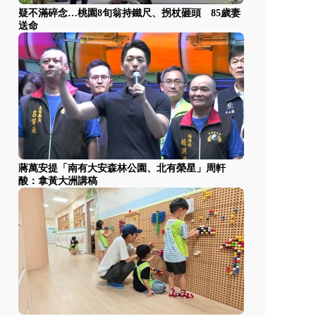
疑不滿碎念…桃園8旬翁持鐵尺、拐杖砸頭 85歲妻
送命
蔣萬安提「南有大安森林公園、北有榮星」周軒
酸：拿黃大洲講稿