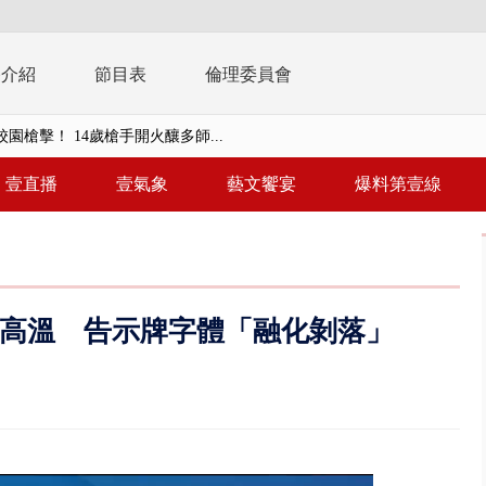
播介紹
節目表
倫理委員會
%下架標準惹議 傳石崇良、姜至...
】慈濟遭詐10.6億未提告 網友...
壹直播
壹氣象
藝文饗宴
爆料第壹線
南有大安森林公園、北有榮星」周...
子撞車拒檢「油門一催」警察狂...
天 海軍近岸防禦演練 賴總統...
1度高溫 告示牌字體「融化剝落」
濟疫苗轟中央 謝金河：顛倒黑白...
.6億未提告 網友炸鍋：財報怎過...
 兆基前董被收押 寄居蟹負責人...
豚颱風龜速前進！ 周末兩天降...