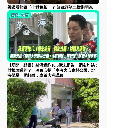
親眼看能得「七世福報」？ 龍藏經第二檔期開跑
【新聞一點靈】慈濟遭詐10.6億未提告 網友炸鍋：
財報怎過的？ 蔣萬安提「南有大安森林公園、北
有榮星」周軒酸：拿黃大洲講稿