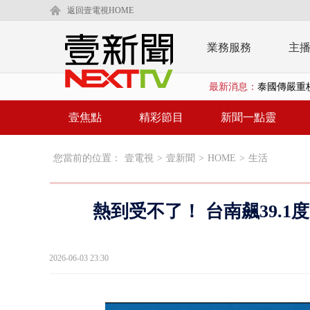
返回壹電視HOME
業務服務
主
最新消息：
中聯毒油20
【新聞一點靈
壹焦點
精彩節目
新聞一點靈
蔣萬安提「
您當前的位置：
壹電視
>
壹新聞
>
HOME
>
生活
又毒駕！ 男
漢光演習第4
熱到受不了！ 台南飆39.
蔣萬安為慈
慈濟遭詐10
2026-06-03 23:30
涉侵占7億！
壹氣象／白海