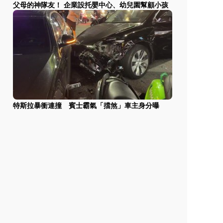
父母的神隊友！ 企業設托嬰中心、幼兒園幫顧小孩
特斯拉暴衝連撞 賓士霸氣「擋煞」車主身分曝