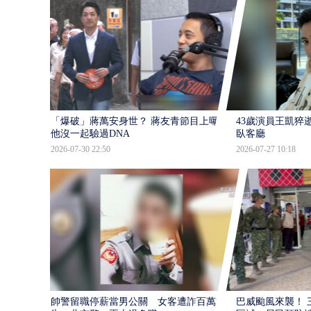
「爆破」蔣萬安身世？ 蔣友青節目上曝：
43歲演員王凱猝
他沒一起驗過DNA
臥客廳
2026-07-30 22:50
2026-07-27 10:18
帥警留職停薪當男公關 女客遭詐百萬提
巴威颱風來襲！ 