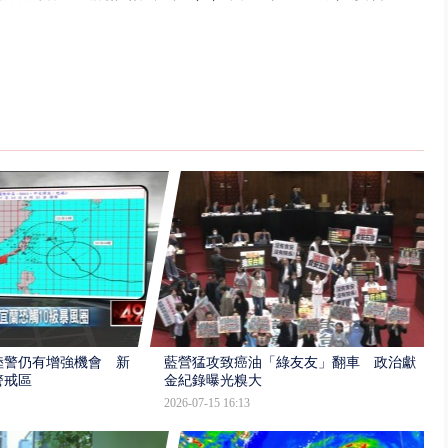
陸警仍有增強機會 新
藍營猛攻致癌油「綠友友」翻車 政治獻
警戒區
金紀錄曝光糗大
2026-07-15 16:13