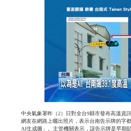
泰國傳嚴重校
Loaded
:
Unmute
46.31%
中央氣象署昨（2）日對全台9縣市發布高溫資訊
網友在網路上曬出照片，表示台南告示牌的字
AI生成圖」。主管機關表示，該告示牌是早期