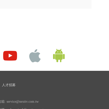
人才招募
 service@nexttv.com.tw