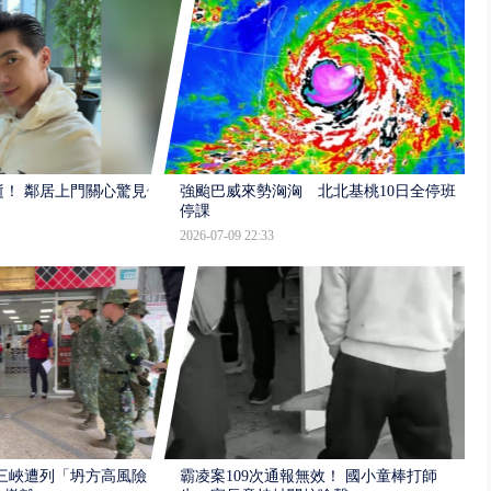
逝！ 鄰居上門關心驚見倒
強颱巴威來勢洶洶 北北基桃10日全停班
停課
2026-07-09 22:33
三峽遭列「坍方高風險」
霸凌案109次通報無效！ 國小童棒打師