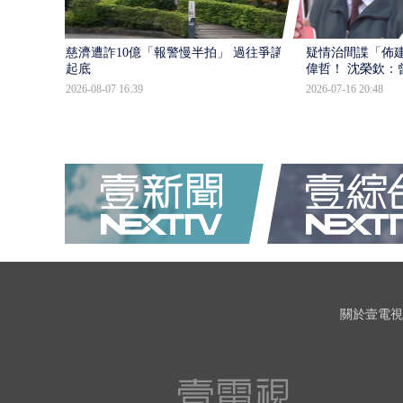
慈濟遭詐10億「報警慢半拍」 過往爭議遭
疑情治間諜「佈
起底
偉哲！ 沈榮欽：
2026-08-07 16:39
2026-07-16 20:48
關於壹電視