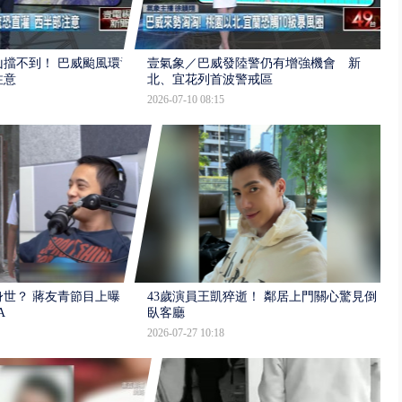
擋不到！ 巴威颱風環流
壹氣象／巴威發陸警仍有增強機會 新
注意
北、宜花列首波警戒區
2026-07-10 08:15
世？ 蔣友青節目上曝：
43歲演員王凱猝逝！ 鄰居上門關心驚見倒
A
臥客廳
2026-07-27 10:18