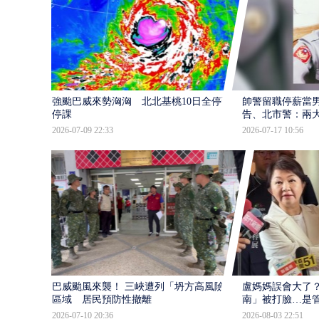
強颱巴威來勢洶洶 北北基桃10日全停班
帥警留職停薪當
停課
告、北市警：兩
2026-07-09 22:33
2026-07-17 10:56
巴威颱風來襲！ 三峽遭列「坍方高風險」
盧媽媽誤會大了？
區域 居民預防性撤離
南」被打臉…是
2026-07-10 20:36
2026-08-03 22:51