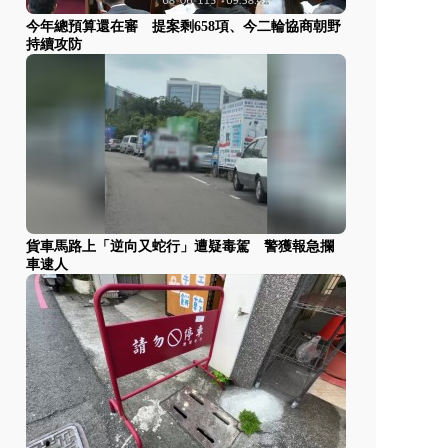
今年總預算還在審 提案剩658項、今二輪協商朝野
持續攻防
貨車馬路上「逆向又蛇行」遭疑毒駕 警獲報急攔
車逮人