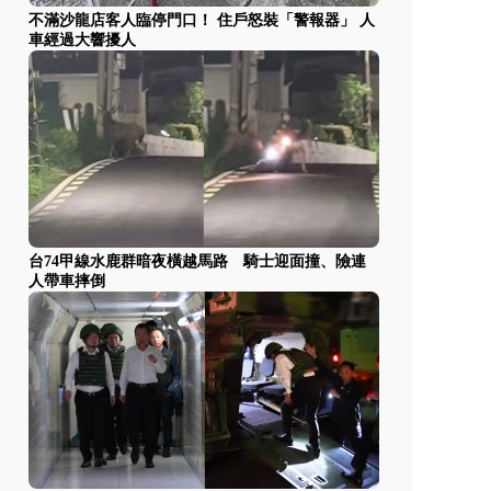
不滿沙龍店客人臨停門口！ 住戶怒裝「警報器」 人
車經過大響擾人
台74甲線水鹿群暗夜橫越馬路 騎士迎面撞、險連
人帶車摔倒