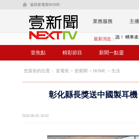
返回壹電視HOME
業務服務
主
最新消息：
桃園上演絕命
今年總預算還
壹焦點
精彩節目
新聞一點靈
東發號遭出
您當前的位置：
壹電視
>
壹新聞
>
HOME
>
生活
父親節恐有
壹氣象／3颱
彰化縣長獎送中國製耳機
沈伯洋、蔣萬
北市科長帳戶
2026-06-02 18:42
台糖副總抱油
中聯毒油案中