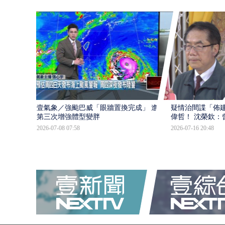
壹氣象／強颱巴威「眼牆置換完成」 進入
疑情治間諜「佈
第三次增強體型變胖
偉哲！ 沈榮欽：
2026-07-08 07:58
2026-07-16 20:48