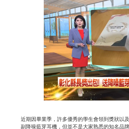
詭！ 轎車凌
Loaded
:
Unmute
44.21%
近期因畢業季，許多優秀的學生會
領到
獎狀以
副降噪藍芽耳機，
但並不是大家熟悉的知名品