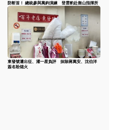
防斬首！ 總統參與萬鈞演練 登雲豹赴衡山指揮所
東發號遭出征、灌一星負評 抹除蔣萬安、沈伯洋
簽名盼熄火