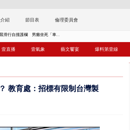
播介紹
節目表
倫理委員會
終結站！ 騎到一半「天降電線...
在審 提案剩658項、今二輪協...
壹直播
壹氣象
藝文饗宴
爆料第壹線
征、灌一星負評 抹除蔣萬安、沈...
致災雨 白海豚颱風逼近估「明晚...
共存！ 白海豚路徑偏西修正 影...
？ 教育處：招標有限制台灣製
安簽名「都塗銷」 饒河夜市百...
多出64萬遭疑涉貪 檢察官揭善...
進立院 姜至剛認裁示放行20%...
檢第4波搜索 3公司董座各「加...