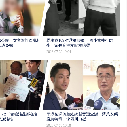
男公關 女客遭詐百萬提
霸凌案109次通報無效！ 國小童棒打師
大過免職
生 家長竟持杖闖校嗆聲
2026-07-30 19:04
 批「台糖油品部在台
韋淳祐深偽賴總統聲音遭查辦 蔣萬安態
管加油站
度急轉彎、李四川力挺
2026-07-30 16:58