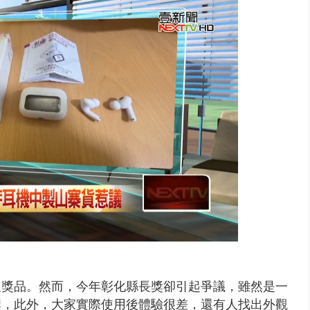
晨滑行自撞護欄 男癱坐死「車...
及獎品。然而，
今年彰化縣長獎
卻引起爭議，
雖然是一
牌，此外，
大家實際使用後體驗很差，
還有人找出
外觀