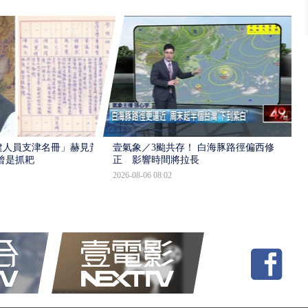
建人員支津名冊」赫見黃
壹氣象／3颱共存！ 白海豚路徑偏西修
曾是抓耙
正 影響時間將拉長
2026-08-06 08:02