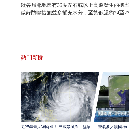
縱谷局部地區有36度左右或以上高溫發生的機
做好防曬措施並多補充水分，至於低溫約24至2
熱門新聞
近25年最大顆颱風！ 巴威暴風圈「壟罩4
壹氣象／護國神山