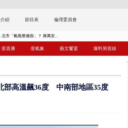
播介紹
節目表
倫理委員會
美女律師涉龐大洗錢鏈 通緝港...
拒馬「只有始源可以停」 他真...
壹直播
壹氣象
藝文饗宴
爆料第壹線
稿」嗆爆盧秀燕 2028總統戰提...
個資爭議 連戰媳婦轟財政部不負責任
戲水失蹤！ 搜救艇翻覆4警消落...
北部高溫飆36度 中南部地區35度
0.8億」 名律師聯手掮客騙買「B...
演習第二日 防護關鍵基礎設施
0萬筆個資！ 網軍洩密中共遭起訴...
禍 砂石車為閃避悚撞4車釀3傷