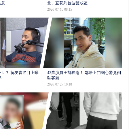
注意
北、宜花列首波警戒區
2026-07-10 08:15
世？ 蔣友青節目上曝：
43歲演員王凱猝逝！ 鄰居上門關心驚見倒
A
臥客廳
2026-07-27 10:18