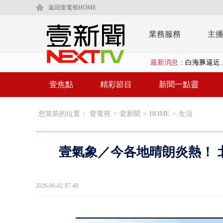
返回壹電視HOME
業務服務
主
最新消息：
利慾薰心！ 
早餐店放迷你
壹焦點
精彩節目
新聞一點靈
賴清德「0看
您當前的位置：
壹電視
>
壹新聞
>
HOME
>
生活
EZ WAY
救生員大武崙
壹氣象／今各地晴朗炎熱！ 
狠詐慈濟「1
漢光42號
2026-06-02 07:48
暗網買500
貨車鬼切釀