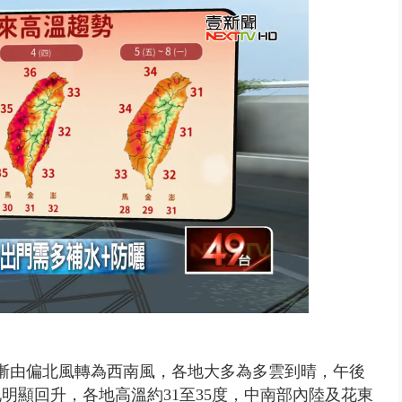
..北市「颱風整備假」？ 蔣萬安...
漸由偏北風轉為西南風，各地大多為多雲到晴，午後
明顯回升，各地高溫約31至35度，中南部內陸及花東