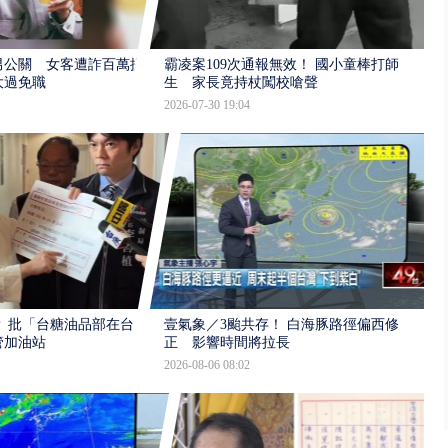
男公關 女客遭詐百萬提
霸凌案109次通報無效！ 國小童棒打師
大過免職
生 家長竟持杖闖校嗆聲
2026-07-30 19:04
 批「台糖油品部在台
壹氣象／3颱共存！ 白海豚路徑偏西修
管加油站
正 影響時間將拉長
2026-08-06 08:02