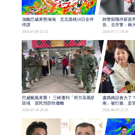
強颱巴威來勢洶洶 北北基桃10日全停班
帥警留職停薪當
停課
告、北市警：兩
2026-07-09 22:33
2026-07-17 10:56
巴威颱風來襲！ 三峽遭列「坍方高風險」
盧媽媽誤會大了？
區域 居民預防性撤離
南」被打臉…是
2026-07-10 20:36
2026-08-03 22:51