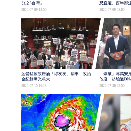
分之3台灣」
恐直灌、西半部
2026-07-09 18:50
2026-07-09 08:09
藍營猛攻致癌油「綠友友」翻車 政治獻
「爆破」蔣萬安身
金紀錄曝光糗大
他沒一起驗過DN
2026-07-15 16:13
2026-07-30 22:50