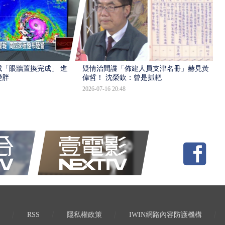
「眼牆置換完成」 進入
疑情治間諜「佈建人員支津名冊」赫見黃
變胖
偉哲！ 沈榮欽：曾是抓耙
2026-07-16 20:48
RSS
隱私權政策
IWIN網路內容防護機構