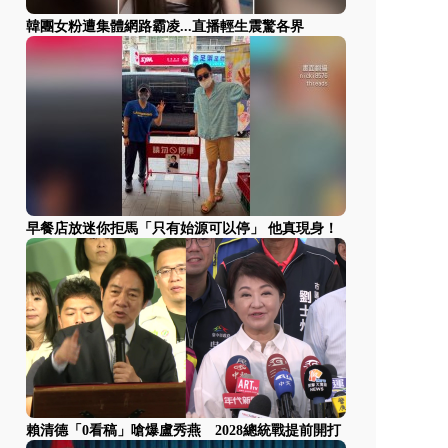
韓團女粉遭集體網路霸凌...直播輕生震驚各界
早餐店放迷你拒馬「只有始源可以停」 他真現身！
賴清德「0看稿」嗆爆盧秀燕 2028總統戰提前開打