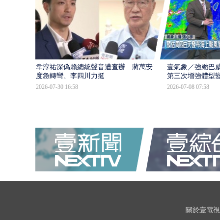
韋淳祐深偽賴總統聲音遭查辦 蔣萬安態
壹氣象／強颱巴威
度急轉彎、李四川力挺
第三次增強體型
2026-07-30 16:58
2026-07-08 07:58
關於壹電視