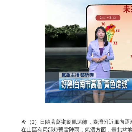
白海豚逼近.
Loaded
:
Unmute
36.85%
今（2）
日
隨著薔蜜颱風遠離，臺灣附近風向逐
在山區有局部短暫雷陣雨；氣溫方面，臺北盆地