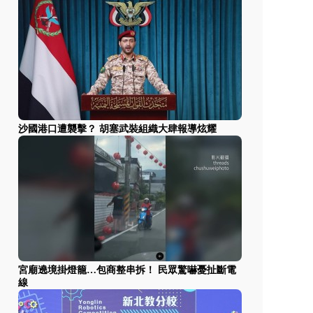
沙國港口遭襲擊？ 胡塞武裝組織大肆報導炫耀
宮廟遶境掛燈籠…包商整串拆！ 民眾驚嚇憂扯斷電
線