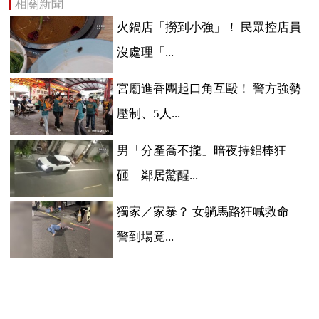
相關新聞
火鍋店「撈到小強」！ 民眾控店員
沒處理「...
宮廟進香團起口角互毆！ 警方強勢
壓制、5人...
男「分產喬不攏」暗夜持鋁棒狂
砸 鄰居驚醒...
獨家／家暴？ 女躺馬路狂喊救命
警到場竟...