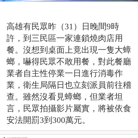
高雄有民眾昨（31）日晚間9時
許，到三民區一家連鎖燒肉店用
餐。沒想到桌面上竟出現一隻大蟑
螂，嚇得民眾不敢用餐，對此餐廳
業者自主性停業一日進行消毒作
業，衛生局隔日也立刻派員前往稽
查。雖然沒看見蟑螂，但業者坦
言，民眾拍攝影片屬實，將被依食
安法開罰
3到300萬元。