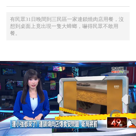
有民眾31日晚間到三民區一家連鎖燒肉店用餐，沒
想到桌面上竟出現一隻大蟑螂，嚇得民眾不敢用
餐。