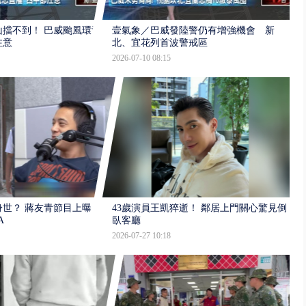
擋不到！ 巴威颱風環流
壹氣象／巴威發陸警仍有增強機會 新
注意
北、宜花列首波警戒區
2026-07-10 08:15
世？ 蔣友青節目上曝：
43歲演員王凱猝逝！ 鄰居上門關心驚見倒
A
臥客廳
2026-07-27 10:18