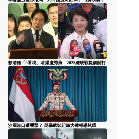
早餐店放迷你拒馬「只有始源可以停」 他真現身！
賴清德「0看稿」嗆爆盧秀燕 2028總統戰提前開打
沙國港口遭襲擊？ 胡塞武裝組織大肆報導炫耀