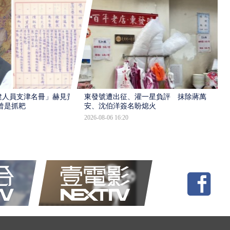
建人員支津名冊」赫見黃
東發號遭出征、灌一星負評 抹除蔣萬
曾是抓耙
安、沈伯洋簽名盼熄火
2026-08-06 16:20