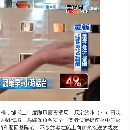
禍 砂石車為閃避悚撞4車釀3傷
程，卻碰上中度颱風薔蜜攪局。原定於昨（31）日晚
近沖繩海域，為確保旅客安全，業者決定提前至中午返
順利返回基隆港，不少旅客在船上向前來接送的親友