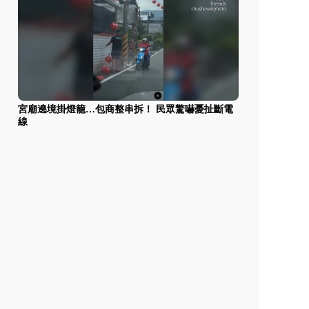
宮廟遶境掛燈籠…包商整串拆！ 民眾驚嚇憂扯斷電
線