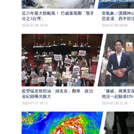
近25年最大顆颱風！ 巴威暴風圈「壟罩4
壹氣象／護國神山
分之3台灣」
恐直灌、西半部
2026-07-09 18:50
2026-07-09 08:09
藍營猛攻致癌油「綠友友」翻車 政治獻
「爆破」蔣萬安身
金紀錄曝光糗大
他沒一起驗過DN
2026-07-15 16:13
2026-07-30 22:50