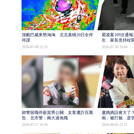
強颱巴威來勢洶洶 北北基桃10日全停班
霸凌案109次通
停課
生 家長竟持杖
2026-07-09 22:33
2026-07-30 19:04
帥警留職停薪當男公關 女客遭詐百萬提
盧媽媽誤會大了？
告、北市警：兩大過免職
南」被打臉…是
2026-07-17 10:56
2026-08-03 22:51