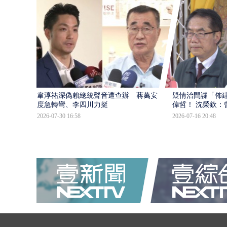
韋淳祐深偽賴總統聲音遭查辦 蔣萬安態
疑情治間諜「佈
度急轉彎、李四川力挺
偉哲！ 沈榮欽：
2026-07-30 16:58
2026-07-16 20:48