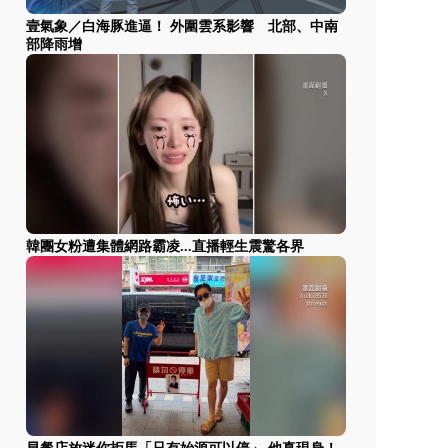
壹氣象／白海豚進逼！ 外圍雲系影響 北部、中南
部降雨增
韓團女粉遭集體網路霸凌...直播輕生震驚各界