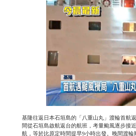
貨車鬼切釀
Loaded
:
Unmute
58.71%
基隆往返日本石垣島的「八重山丸」渡輪首航返
間從石垣島啟航返台的航班，考量颱風逐步接
航，等於比原定時間提早9小時出發。晚間渡輪