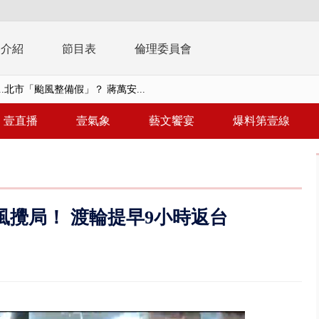
播介紹
節目表
倫理委員會
..北市「颱風整備假」？ 蔣萬安...
豚進逼！ 外圍雲系影響 北部...
壹直播
壹氣象
藝文饗宴
爆料第壹線
拒馬「只有始源可以停」 他真...
稿」嗆爆盧秀燕 2028總統戰提...
個資爭議 連戰媳婦轟財政部不負責任
攪局！ 渡輪提早9小時返台
戲水失蹤！ 搜救艇翻覆4警消落...
0.8億」 名律師聯手掮客騙買「B...
演習第二日 防護關鍵基礎設施
0萬筆個資！ 網軍洩密中共遭起訴...