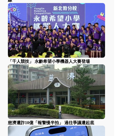
線
「千人競技」 永齡希望小學機器人大賽登場
慈濟遭詐10億「報警慢半拍」 過往爭議遭起底