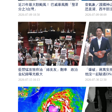
近25年最大顆颱風！ 巴威暴風圈「壟罩4
壹氣象／護國神山
分之3台灣」
恐直灌、西半部
2026-07-09 18:50
2026-07-09 08:09
藍營猛攻致癌油「綠友友」翻車 政治獻
「爆破」蔣萬安身
金紀錄曝光糗大
他沒一起驗過DN
2026-07-15 16:13
2026-07-30 22:50