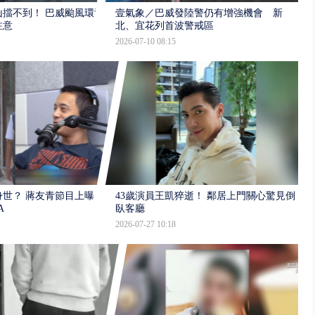
擋不到！ 巴威颱風環流
壹氣象／巴威發陸警仍有增強機會 新
注意
北、宜花列首波警戒區
2026-07-10 08:15
世？ 蔣友青節目上曝：
43歲演員王凱猝逝！ 鄰居上門關心驚見倒
A
臥客廳
2026-07-27 10:18