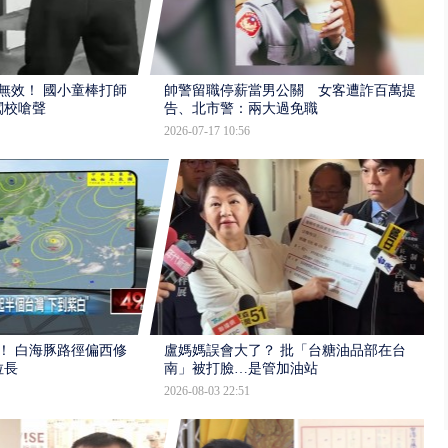
報無效！ 國小童棒打師
帥警留職停薪當男公關 女客遭詐百萬提
闖校嗆聲
告、北市警：兩大過免職
2026-07-17 10:56
！ 白海豚路徑偏西修
盧媽媽誤會大了？ 批「台糖油品部在台
拉長
南」被打臉…是管加油站
2026-08-03 22:51