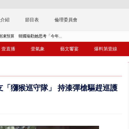
播介紹
節目表
倫理委員會
刪凍預算 韓國瑜勸她思考「今年...
稿」嗆爆盧秀燕 2028總統戰提...
壹直播
壹氣象
藝文饗宴
爆料第壹線
個資爭議 連戰媳婦轟財政部不負責任
戲水失蹤！ 搜救艇翻覆4警消落...
0.8億」 名律師聯手掮客騙買「B...
支「獼猴巡守隊」 持漆彈槍驅趕巡護
演習第二日 防護關鍵基礎設施
0萬筆個資！ 網軍洩密中共遭起訴...
禍 砂石車為閃避悚撞4車釀3傷
..北市「颱風整備假」？ 蔣萬安...