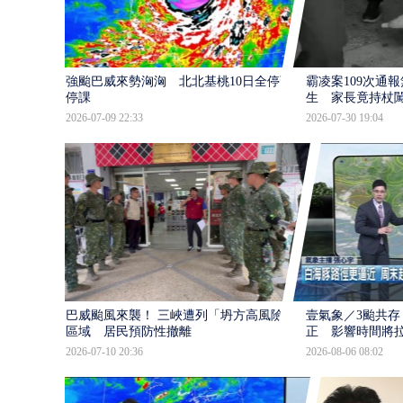
強颱巴威來勢洶洶 北北基桃10日全停班
霸凌案109次通
停課
生 家長竟持杖
2026-07-09 22:33
2026-07-30 19:04
巴威颱風來襲！ 三峽遭列「坍方高風險」
壹氣象／3颱共存
區域 居民預防性撤離
正 影響時間將
2026-07-10 20:36
2026-08-06 08:02