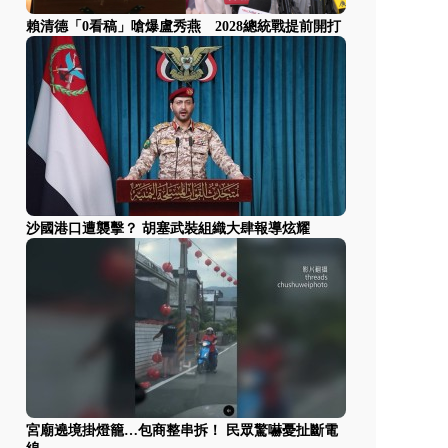
賴清德「0看稿」嗆爆盧秀燕 2028總統戰提前開打
沙國港口遭襲擊？ 胡塞武裝組織大肆報導炫耀
宮廟遶境掛燈籠…包商整串拆！ 民眾驚嚇憂扯斷電