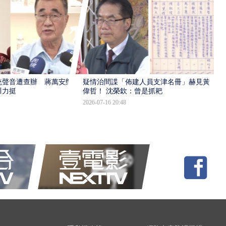
統聲音遭查辦 蔣萬安態
疑情治間諜「佈建人員支津名冊」赫見黃
川力挺
偉哲！ 沈榮欽：曾是抓耙
2026-07-16 20:48