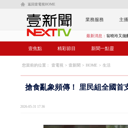
返回壹電視HOME
業務服務
主
最新消息：
翁曉玲又拋
賴清德「0看
壹焦點
精彩節目
新聞一點靈
EZ WAY
您當前的位置：
壹電視
>
壹新聞
>
HOME
>
生活
救生員大武崙
狠詐慈濟「1
搶食亂象頻傳！ 里民組全國首
漢光42號
暗網買500
2026-05-31 17:36
貨車鬼切釀
白海豚逼近.