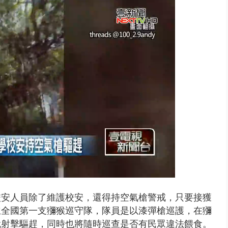
美女律師涉龐大洗錢鏈 通緝港...
校安人員除了維護校安，還得持空氣槍警戒，只要接獲
立全國第一支獼猴巡守隊，隊員是以漆彈槍巡護，在獼
就射擊驅趕，同時也將隨時巡查是否有民眾違法餵食。