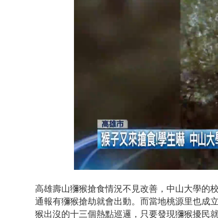
利慾薰心！ 
Loaded
:
Unmute
52.56%
高雄壽山獼猴搶食情況不見改善，中山大學的
通報有獼猴搶劫就會出動。而當地桃源里也成
猴出沒的十三個熱點巡邏，只要發現獼猴擾民