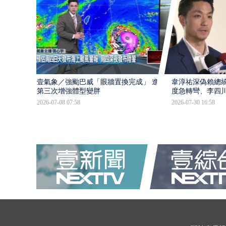
壹氣象／強颱巴威「眼牆置換完成」 進入
韋淳祐深偽賴總
第三次增強體型變胖
度急轉彎、李四
2026-07-08 07:58
2026-07-30 16:58