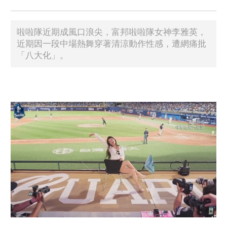
啦啦隊近期成風口浪尖，富邦啦啦隊女神李雅英，
近期因一段中場熱舞穿著清涼動作性感，遭網痛批
「八大化」。