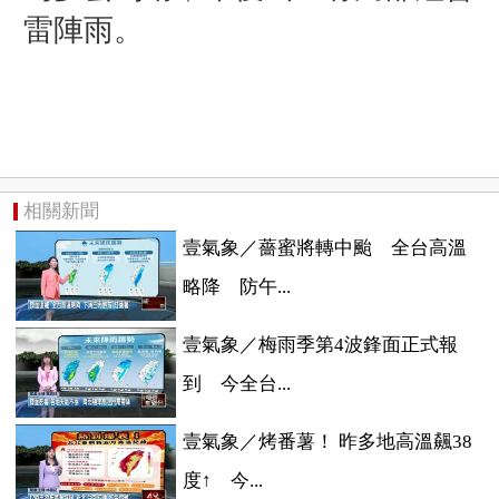
雷陣雨。
相關新聞
壹氣象／薔蜜將轉中颱 全台高溫
略降 防午...
壹氣象／梅雨季第4波鋒面正式報
到 今全台...
壹氣象／烤番薯！ 昨多地高溫飆38
度↑ 今...