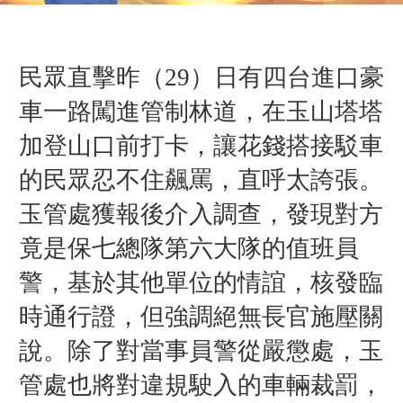
民眾直擊昨（29）日有四台進口豪
車一路闖進管制林道，在玉山塔塔
加登山口前打卡，讓花錢搭接駁車
的民眾忍不住飆罵，直呼太誇張。
玉管處獲報後介入調查，發現對方
竟是保七總隊第六大隊的值班員
警，基於其他單位的情誼，核發臨
時通行證，但強調絕無長官施壓關
說。除了對當事員警從嚴懲處，玉
管處也將對違規駛入的車輛裁罰，