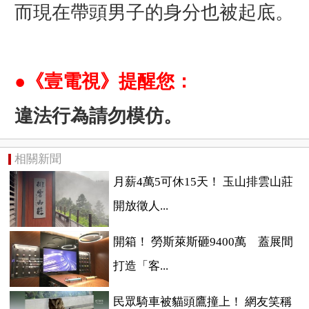
而現在帶頭男子的身分也被起底。
●《壹電視》提醒您：
違法行為請勿模仿。
相關新聞
月薪4萬5可休15天！ 玉山排雲山莊
開放徵人...
開箱！ 勞斯萊斯砸9400萬 蓋展間
打造「客...
民眾騎車被貓頭鷹撞上！ 網友笑稱