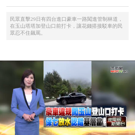
民眾直擊29日有四台進口豪車一路闖進管制林道，
在玉山塔塔加登山口前打卡，讓花錢搭接駁車的民
眾忍不住飆罵。