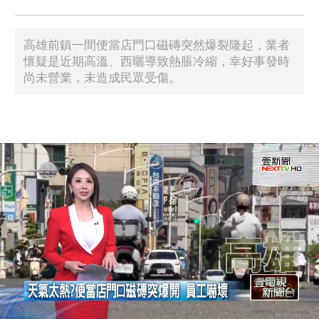
高雄前鎮一間便當店門口磁磚突然爆裂隆起，業者
懷疑是近期高溫、西曬導致熱脹冷縮，幸好事發時
尚未營業，未造成民眾受傷。