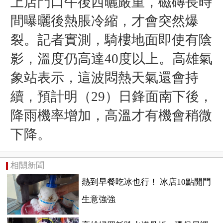
上店門口午後西曬嚴重，磁磚長時
間曝曬後熱脹冷縮，才會突然爆
裂。記者實測，騎樓地面即使有陰
影，溫度仍高達40度以上。高雄氣
象站表示，這波悶熱天氣還會持
續，預計明（29）日鋒面南下後，
降雨機率增加，高溫才有機會稍微
下降。
相關新聞
熱到早餐吃冰也行！ 冰店10點開門
生意強強