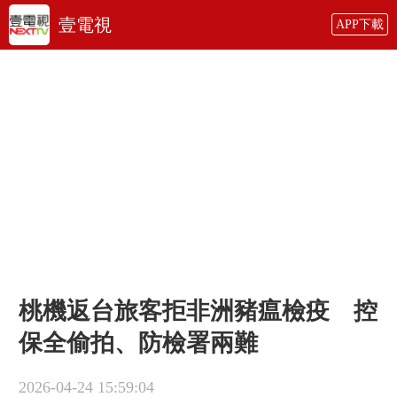
壹電視
APP下載
桃機返台旅客拒非洲豬瘟檢疫 控
保全偷拍、防檢署兩難
2026-04-24 15:59:04