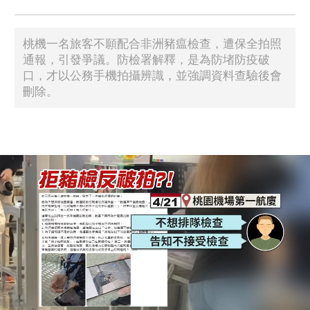
​桃機一名旅客不願配合非洲豬瘟檢查，遭保全拍照
通報，引發爭議。防檢署解釋，是為防堵防疫破
口，才以公務手機拍攝辨識，並強調資料查驗後會
刪除。