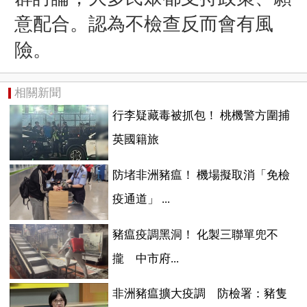
意配合。認為不檢查反而會有風
險。
相關新聞
行李疑藏毒被抓包！ 桃機警方圍捕
英國籍旅
防堵非洲豬瘟！ 機場擬取消「免檢
疫通道」 ...
豬瘟疫調黑洞！ 化製三聯單兜不
攏 中市府...
非洲豬瘟擴大疫調 防檢署：豬隻