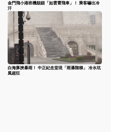
金門飛小港班機顛頗「如雲霄飛車」！ 乘客嚇出冷
汗
白海豚挾暴雨！ 中正紀念堂現「雨瀑階梯」 冷水坑
風超狂