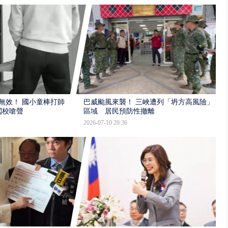
報無效！ 國小童棒打師
巴威颱風來襲！ 三峽遭列「坍方高風險」
闖校嗆聲
區域 居民預防性撤離
2026-07-10 20:36