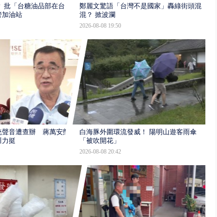
 批「台糖油品部在台
鄭麗文驚語「台灣不是國家」轟綠街頭混
管加油站
混？ 掀波瀾
2026-08-08 19:50
統聲音遭查辦 蔣萬安態
白海豚外圍環流發威！ 陽明山遊客雨傘
川力挺
「被吹開花」
2026-08-08 20:42