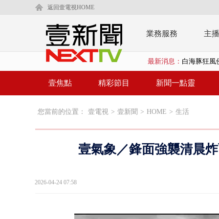
返回壹電視HOME
業務服務
主
最新消息：
白海豚狂風侵
慈濟遭詐10
壹焦點
精彩節目
新聞一點靈
白海豚挾暴雨
您當前的位置：
壹電視
>
壹新聞
>
HOME
>
生活
颱風亂金門航
白海豚甩尾豪
壹氣象／鋒面強襲清晨炸
白海豚沒放
大貨車疲駕
2026-04-24 07:58
白海豚雨彈炸
【新聞一點靈