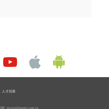
人才招募
 service@nexttv.com.tw