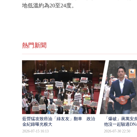
地低溫約為20至24度。
熱門新聞
藍營猛攻致癌油「綠友友」翻車 政治獻
「爆破」蔣萬安身
金紀錄曝光糗大
他沒一起驗過DN
2026-07-15 16:13
2026-07-30 22:50