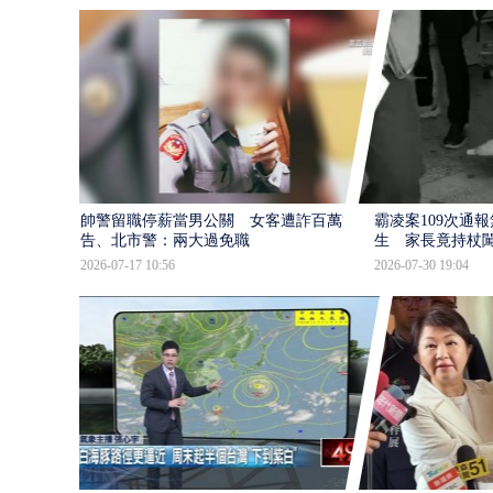
帥警留職停薪當男公關 女客遭詐百萬提
霸凌案109次通
告、北市警：兩大過免職
生 家長竟持杖
2026-07-17 10:56
2026-07-30 19:04