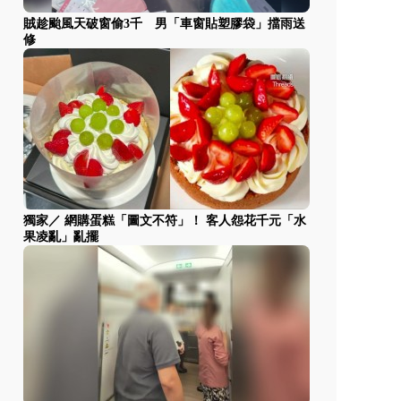
賊趁颱風天破窗偷3千 男「車窗貼塑膠袋」擋雨送
修
獨家／ 網購蛋糕「圖文不符」！ 客人怨花千元「水
果凌亂」亂擺