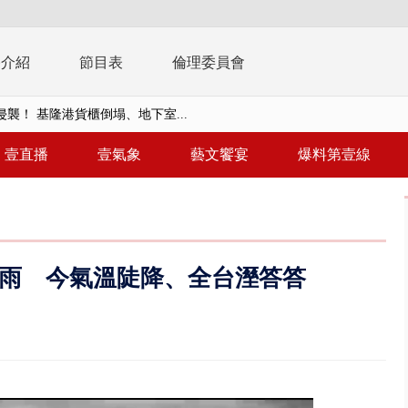
播介紹
節目表
倫理委員會
襲！ 基隆港貨櫃倒塌、地下室...
億！ 綠要藍白道歉 柯文哲再罵...
壹直播
壹氣象
藝文饗宴
爆料第壹線
！ 中正紀念堂現「雨瀑階梯」 ...
班！ 候補返台等一整夜 翁暴...
雨炸新竹！ 市區積水、山區道...
雨 今氣溫陡降、全台溼答答
假惹怨 蔣萬安挨轟稱「沒發陸警...
又吸毒逆向撞 小客車被撞爛駕駛...
台釀「水漂效應」 三招自保可...
】里長參選人竟肇逃！ 連撞2車...