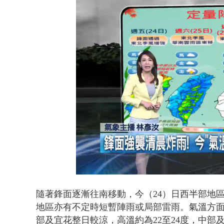
男子拒檢遭驗
Loaded
:
Unmute
43.62%
隨著鋒面逐漸往南移動，今（24）日西半部地
地區亦有不定時短暫陣雨或局部雷雨。氣溫方
部及宜花整日較涼，高溫約為22至24度，中部及