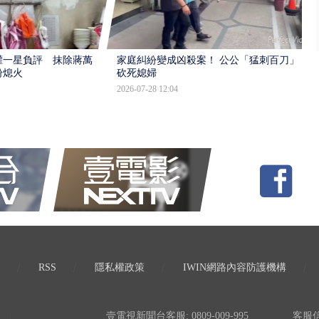
灌一星負評 抹除蔣萬
家庭糾紛變成凶殺案！ 公公「猛刺百刀」
盼熄火
砍死媳婦
2026-07-28 12:04
RSS
隱私權政策
IWIN網路內容防護機構
壹電視新聞台客服: 0809-009-995
客服信箱: