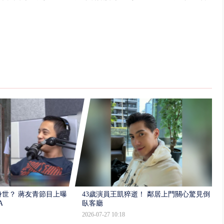
世？ 蔣友青節目上曝：
43歲演員王凱猝逝！ 鄰居上門關心驚見倒
A
臥客廳
2026-07-27 10:18