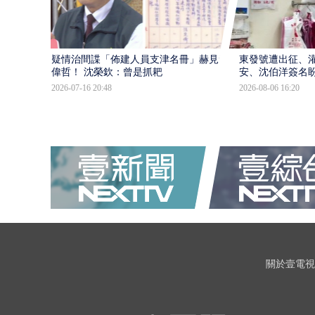
疑情治間諜「佈建人員支津名冊」赫見黃
東發號遭出征、
偉哲！ 沈榮欽：曾是抓耙
安、沈伯洋簽名
2026-07-16 20:48
2026-08-06 16:20
關於壹電視