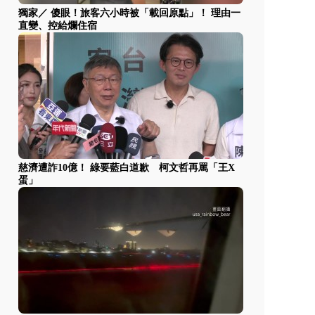
獨家／ 傻眼！旅客六小時被「載回原點」！ 理由一
直變、控給爛住宿
慈濟遭詐10億！ 綠要藍白道歉 柯文哲再罵「王X
蛋」