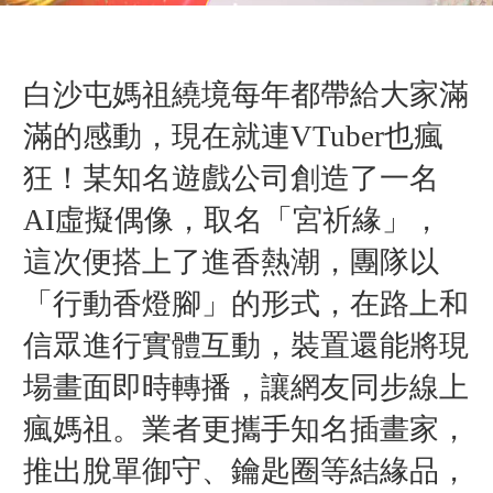
白沙屯媽祖繞境每年都帶給大家滿
滿的感動，現在就連VTuber也瘋
狂！某知名遊戲公司創造了一名
AI虛擬偶像，取名「宮祈緣」，
這次便搭上了進香熱潮，團隊以
「
行動香燈腳
」的
形式，在路上和
信眾進行實體互動，裝置還能將現
場畫面即時轉播，讓網友同步線上
瘋媽祖。業者更攜手知名插畫家，
推出脫單御守、鑰匙圈等結緣品，