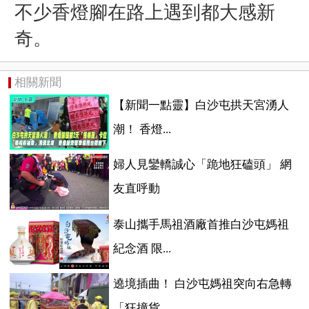
不少香燈腳在路上遇到都大感新
奇。
相關新聞
【新聞一點靈】白沙屯拱天宮湧人
潮！ 香燈...
婦人見鑾轎誠心「跪地狂磕頭」 網
友直呼動
泰山攜手馬祖酒廠首推白沙屯媽祖
紀念酒 限...
遶境插曲！ 白沙屯媽祖突向右急轉
「狂撞貨...